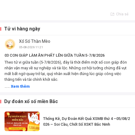
Chia sẻ
Tử vi hàng ngày
Xổ Số Thần Mèo
05-08-2026 11:21
03 CON GIÁP LÀM ĂN PHẤT LÊN GIỮA TUẦN 5-7/8/2026
Theo tử vi giữa tuần (5-7/8/2026), đây là thời điểm một số con giáp đón
nhận vận may về sự nghiệp và tài lộc. Những cơ hội tưởng chừng đã vụt
mất bất ngờ quay trở lại, quý nhân xuất hiện đúng lúc giúp công việc
thăng tiến và tài chính khởi sắc.
……
Xem thêm
Dự đoán xổ số miền Bắc
Thống Kê, Dự Đoán Kết Quả XSMB thứ 4 –05/08/2
026 – Soi Cầu, Chốt Số XSKT Bắc Ninh