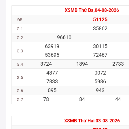
XSMB
Thứ Ba
,
04-08-2026
51125
ĐB
35862
G.1
96610
G.2
63919
30115
G.3
53695
72467
3724
1894
2733
G.4
4877
0072
G.5
7833
5986
095
943
G.6
78
84
44
G.7
XSMB
Thứ Hai
,
03-08-2026