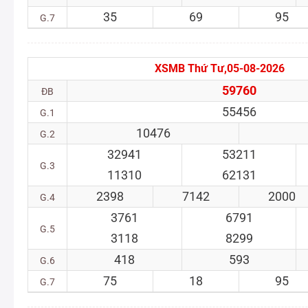
35
69
95
G.7
XSMB
Thứ Tư
,
05-08-2026
59760
ĐB
55456
G.1
10476
G.2
32941
53211
G.3
11310
62131
2398
7142
2000
G.4
3761
6791
G.5
3118
8299
418
593
G.6
75
18
95
G.7