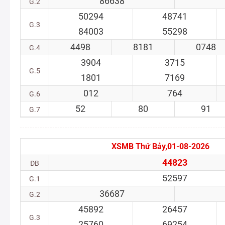
86638
G.2
50294
48741
G.3
84003
55298
4498
8181
0748
G.4
3904
3715
G.5
1801
7169
012
764
G.6
52
80
91
G.7
XSMB
Thứ Bảy
,
01-08-2026
44823
ĐB
52597
G.1
36687
G.2
45892
26457
G.3
25760
69254