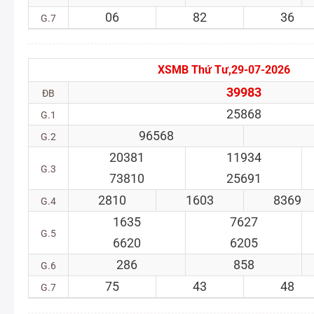
06
82
36
G.7
XSMB
Thứ Tư
,
29-07-2026
39983
ĐB
25868
G.1
96568
G.2
20381
11934
G.3
73810
25691
2810
1603
8369
G.4
1635
7627
G.5
6620
6205
286
858
G.6
75
43
48
G.7