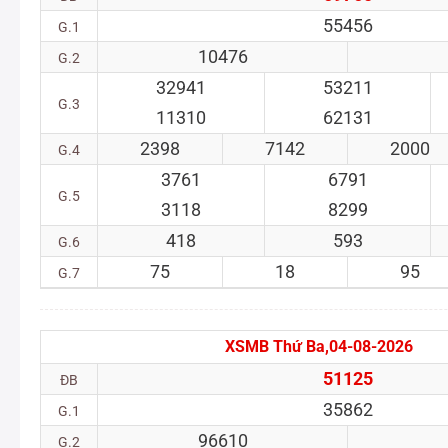
55456
G.1
10476
G.2
32941
53211
G.3
11310
62131
2398
7142
2000
G.4
3761
6791
G.5
3118
8299
418
593
G.6
75
18
95
G.7
XSMB
Thứ Ba
,
04-08-2026
51125
ĐB
35862
G.1
96610
G.2