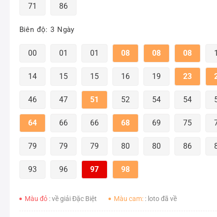
71
86
Biên độ:
3
Ngày
00
01
01
08
08
08
14
15
15
16
19
23
46
47
51
52
54
54
64
66
66
68
69
75
79
79
79
80
80
86
93
96
97
98
Màu đỏ
: về giải Đặc Biệt
Màu cam:
: loto đã về