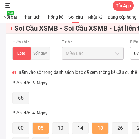
Tải App
Nổi bật
Phân tích
Thống kê
Soi cầu
Nhật ký
Bảng xếp hạng
Soi Cầu XSMB -
Soi Cầu XSMB - Lật liên 
Hiển thị
:
Tỉnh
:
Biên
Loto
Số ngày
‹
Bấm vào số trong danh sách lô tô để xem thống kê Cầu cụ thể
Biên độ:
6
Ngày
1
66
1
2
Biên độ:
4
Ngày
3
00
05
10
14
18
26