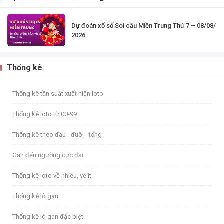
Dự đoán xổ số Soi cầu Miền Trung Thứ 7 – 08/08/
2026
Thống kê
Thống kê tần suất xuất hiện loto
Thống kê loto từ 00-99
Thống kê theo đầu - đuôi - tổng
Gan đến ngưỡng cực đại
Thống kê loto về nhiều, về ít
Thống kê lô gan
Thống kê lô gan đặc biệt