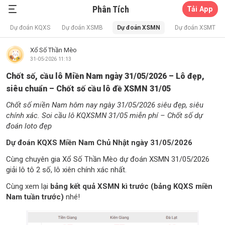
Phân Tích
Tải App
Xổ Số Thần Mèo
Dự đoán KQXS
Dự đoán XSMB
Dự đoán XSMN
Dự đoán XSMT
Xổ Số Thần Mèo
31-05-2026 11:13
Chốt số, cầu lô Miền Nam ngày 31/05/2026 – Lô đẹp,
siêu chuẩn – Chốt số cầu lô đề XSMN 31/05
Chốt số miền Nam hôm nay ngày 31/05/2026 siêu đẹp, siêu
chính xác. Soi cầu lô KQXSMN 31/05 miễn phí – Chốt số dự
đoán loto đẹp
Dự đoán KQXS Miền Nam Chủ Nhật ngày 31/05/2026
Cùng chuyên gia Xổ Số Thần Mèo dự đoán XSMN 31/05/2026
giải lô tô 2 số, lô xiên chính xác nhất.
Cùng xem lại
bảng kết quả XSMN kì trước (bảng KQXS miền
Nam tuần trước)
nhé!