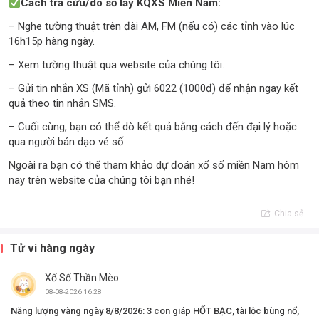
Cách tra cứu/dò số lấy KQXS Miền Nam:
– Nghe tường thuật trên đài AM, FM (nếu có) các tỉnh vào lúc
16h15p hàng ngày.
– Xem tường thuật qua website của chúng tôi.
– Gửi tin nhắn XS (Mã tỉnh) gửi 6022 (1000đ) để nhận ngay kết
quả theo tin nhắn SMS.
– Cuối cùng, bạn có thể dò kết quả bằng cách đến đại lý hoặc
qua người bán dạo vé số.
Ngoài ra bạn có thể tham khảo dự đoán xổ số miền Nam hôm
nay trên website của chúng tôi bạn nhé!
Chia sẻ
Tử vi hàng ngày
Xổ Số Thần Mèo
08-08-2026 16:28
Năng lượng vàng ngày 8/8/2026: 3 con giáp HỐT BẠC, tài lộc bùng nổ,