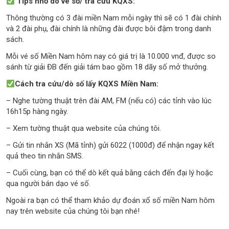
Tips nhỏ dò vé số/ tra cứu KQXS:
Thông thường có 3 đài miền Nam mỗi ngày thì sẽ có 1 đài chính
và 2 đài phụ, đài chính là những đài được bôi đậm trong danh
sách.
Mỗi vé số Miền Nam hôm nay có giá trị là 10.000 vnđ, được so
sánh từ giải ĐB đến giải tám bao gồm 18 dãy số mở thưởng.
Cách tra cứu/dò số lấy KQXS Miền Nam:
– Nghe tường thuật trên đài AM, FM (nếu có) các tỉnh vào lúc
16h15p hàng ngày.
– Xem tường thuật qua website của chúng tôi.
– Gửi tin nhắn XS (Mã tỉnh) gửi 6022 (1000đ) để nhận ngay kết
quả theo tin nhắn SMS.
– Cuối cùng, bạn có thể dò kết quả bằng cách đến đại lý hoặc
qua người bán dạo vé số.
Ngoài ra bạn có thể tham khảo dự đoán xổ số miền Nam hôm
nay trên website của chúng tôi bạn nhé!