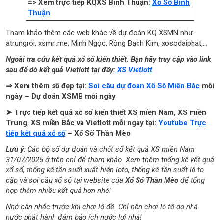
=> Xem trực tiếp KQXS Bình Thuận:
Xổ Số Bình
Thuận
Tham khảo thêm các web khác về dự đoán KQ XSMN như:
atrungroi, xsmn.me, Minh Ngọc, Rồng Bạch Kim, xosodaiphat,…
Ngoài tra cứu kết quả xổ số kiến thiết. Bạn hãy truy cập vào link
sau để dò kết quả Vietlott tại đây:
XS Vietlott
⇒ Xem thêm số đẹp tại:
Soi cầu dự đoán Xổ Số Miền Bắc
mỗi
ngày – Dự đoán XSMB mỗi ngày
➤ Trực tiếp kết quả xổ số kiến thiết XS miền Nam, XS miền
Trung, XS miền Bắc và Vietlott mỗi ngày tại:
Youtube Trực
tiếp kết quả xổ số
– Xổ Số Thần Mèo
Lưu ý:
Các bộ số dự đoán và chốt số kết quả XS miền Nam
31/07/2025 ở trên chỉ để tham khảo. Xem thêm thống kê kết quả
xổ số, thống kê tần suất xuất hiện loto, thống kê tần suất lô to
cặp và soi cầu xổ số tại website của
Xổ Số Thần Mèo
để tổng
hợp thêm nhiều kết quả hơn nhé!
Nhớ cân nhắc trước khi chơi lô đề. Chỉ nên chơi lô tô do nhà
nước phát hành đảm bảo ích nước lợi nhà!