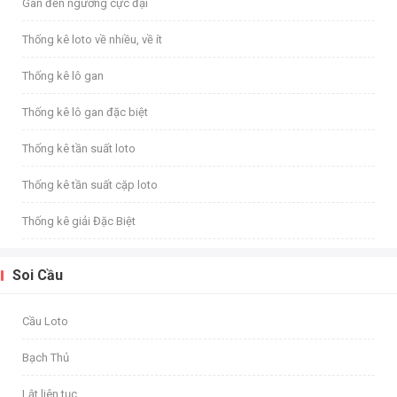
Gan đến ngưỡng cực đại
Thống kê loto về nhiều, về ít
Thống kê lô gan
Thống kê lô gan đặc biệt
Thống kê tần suất loto
Thống kê tần suất cặp loto
Thống kê giải Đặc Biệt
Soi Cầu
Cầu Loto
Bạch Thủ
Lật liên tục