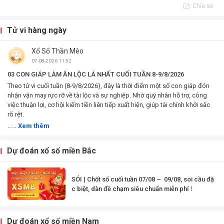
Chia sẻ
Tử vi hàng ngày
Xổ Số Thần Mèo
07-08-2026 11:52
03 CON GIÁP LÀM ĂN LỘC LÁ NHẤT CUỐI TUẦN 8-9/8/2026
Theo tử vi cuối tuần (8-9/8/2026), đây là thời điểm một số con giáp đón
nhận vận may rực rỡ về tài lộc và sự nghiệp. Nhờ quý nhân hỗ trợ, công
việc thuận lợi, cơ hội kiếm tiền liên tiếp xuất hiện, giúp tài chính khởi sắc
rõ rệt.
……
Xem thêm
Dự đoán xổ số miền Bắc
SÓI | Chốt số cuối tuần 07/08 – 09/08, soi cầu đặ
c biệt, dàn đề chạm siêu chuẩn miễn phí！
Dự đoán xổ số miền Nam