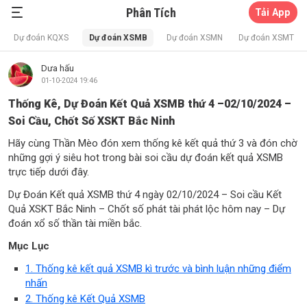
Phân Tích
Tải App
Xổ Số Thần Mèo
Dự đoán KQXS
Dự đoán XSMB
Dự đoán XSMN
Dự đoán XSMT
Dưa hấu
01-10-2024 19:46
Thống Kê, Dự Đoán Kết Quả XSMB thứ 4 –02/10/2024 –
Soi Cầu, Chốt Số XSKT Bắc Ninh
Hãy cùng Thần Mèo đón xem thống kê kết quả thứ 3 và đón chờ
những gợi ý siêu hot trong bài soi cầu dự đoán kết quả XSMB
trực tiếp dưới đây.
Dự Đoán Kết quả XSMB thứ 4 ngày 02/10/2024 – Soi cầu Kết
Quả XSKT Bắc Ninh – Chốt số phát tài phát lộc hôm nay – Dự
đoán xổ số thần tài miền bắc.
Mục Lục
1. Thống kê kết quả XSMB kì trước và bình luận những điểm
nhấn
2. Thống kê Kết Quả XSMB