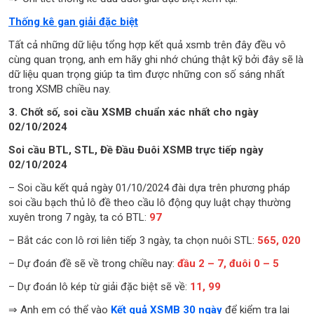
Thống kê gan giải đặc biệt
Tất cả những dữ liệu tổng hợp kết quả xsmb trên đây đều vô
cùng quan trọng, anh em hãy ghi nhớ chúng thật kỹ bởi đây sẽ là
dữ liệu quan trọng giúp ta tìm được những con số sáng nhất
trong XSMB chiều nay.
3. Chốt số, soi cầu XSMB chuẩn xác nhất cho ngày
02/10/2024
Soi cầu BTL, STL, Đề Đầu Đuôi XSMB trực tiếp ngày
02/10/2024
– Soi cầu kết quả ngày 01/10/2024 đài dựa trên phương pháp
soi cầu bạch thủ lô đề theo cầu lô động quy luật chạy thường
xuyên trong 7 ngày, ta có BTL:
97
– Bắt các con lô rơi liên tiếp 3 ngày, ta chọn nuôi STL:
565, 020
– Dự đoán đề sẽ về trong chiều nay:
đầu 2 – 7, đuôi 0 – 5
– Dự đoán lô kép từ giải đặc biệt sẽ về:
11, 99
⇒ Anh em có thể vào
Kết quả XSMB 30 ngày
để kiểm tra lại