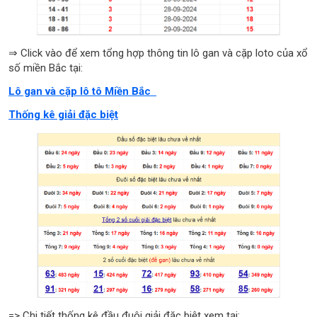
⇒ Click vào để xem tổng hợp thông tin lô gan và cặp loto của xổ
số miền Bắc tại:
Lô gan và cặp lô tô Miền Bắc
Thống kê giải đặc biệt
=> Chi tiết thống kê đầu đuôi giải đặc biệt xem tại: