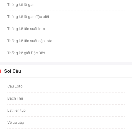
Thống kê lô gan
Thống kê lô gan đặc biệt
Thống kê tần suất loto
Thống kê tần suất cặp loto
Thống kê giải Đặc Biệt
Soi Cầu
Cầu Loto
Bạch Thủ
Lật liên tục
Về cả cặp