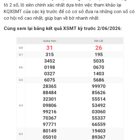
tô 2 số, lô xiên chính xác nhất dựa trên việc tham khảo lại
KQXSMT của các kỳ trước để có cơ sở đưa ra những con số có
cơ hội nổ cao nhất, giúp bạn về bờ nhanh nhất.
Cùng xem lại bảng kết quả XSMT kỳ trước 2/06/2026: