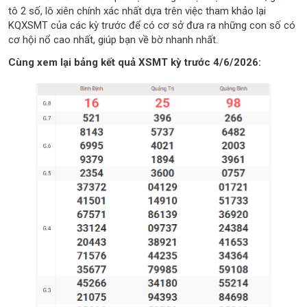
tô 2 số, lô xiên chính xác nhất dựa trên việc tham khảo lại
KQXSMT của các kỳ trước để có cơ sở đưa ra những con số có
cơ hội nổ cao nhất, giúp bạn về bờ nhanh nhất.
Cùng xem lại bảng kết quả XSMT kỳ trước 4/6/2026: