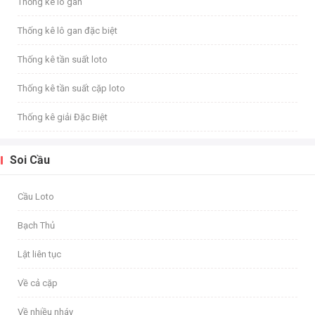
Thống kê lô gan
Thống kê lô gan đặc biệt
Thống kê tần suất loto
Thống kê tần suất cặp loto
Thống kê giải Đặc Biệt
Soi Cầu
Cầu Loto
Bạch Thủ
Lật liên tục
Về cả cặp
Về nhiều nháy