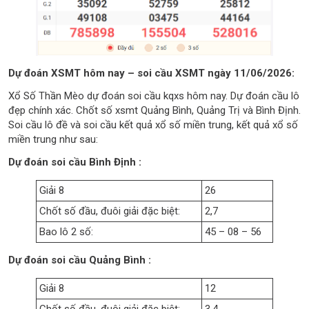
Dự đoán XSMT hôm nay – soi cầu XSMT ngày 11/06/2026:
Xổ Số Thần Mèo dự đoán soi cầu kqxs hôm nay. Dự đoán cầu lô
đẹp chính xác. Chốt số xsmt Quảng Bình, Quảng Trị và Bình Định.
Soi cầu lô đề và soi cầu kết quả xổ số miền trung, kết quả xổ số
miền trung như sau:
Dự đoán soi cầu Bình Định :
Giải 8
26
Chốt số đầu, đuôi giải đặc biệt:
2,7
Bao lô 2 số:
45 – 08 – 56
Dự đoán soi cầu Quảng Bình :
Giải 8
12