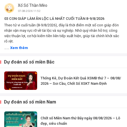
Xổ Số Thần Mèo
07-08-2026 11:52
03 CON GIÁP LÀM ĂN LỘC LÁ NHẤT CUỐI TUẦN 8-9/8/2026
Theo tử vi cuối tuần (8-9/8/2026), đây là thời điểm một số con giáp đón
nhận vận may rực rỡ về tài lộc và sự nghiệp. Nhờ quý nhân hỗ trợ, công
việc thuận lợi, cơ hội kiếm tiền liên tiếp xuất hiện, giúp tài chính khởi sắc
rõ rệt.
……
Xem thêm
Dự đoán xổ số miền Bắc
Thống Kê, Dự Đoán Kết Quả XSMB thứ 7 – 08/08/
2026 – Soi Cầu, Chốt Số XSKT Nam Định
Dự đoán xổ số miền Nam
Chốt số Miền Nam thứ Bảy ngày 08/08/2026 – Lô
đẹp, siêu chuẩn