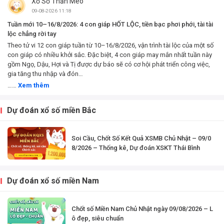
Xổ Số Thần Mèo
09-08-2026 11:18
Tuần mới 10–16/8/2026: 4 con giáp HỐT LỘC, tiền bạc phơi phới, tài tài
lộc chẳng rời tay
Theo tử vi 12 con giáp tuần từ 10–16/8/2026, vận trình tài lộc của một số
con giáp có nhiều khởi sắc. Đặc biệt, 4 con giáp may mắn nhất tuần này
gồm Ngọ, Dậu, Hợi và Tị được dự báo sẽ có cơ hội phát triển công việc,
gia tăng thu nhập và đón…
……
Xem thêm
Dự đoán xổ số miền Bắc
Soi Cầu, Chốt Số Kết Quả XSMB Chủ Nhật – 09/0
8/2026 – Thống kê, Dự đoán XSKT Thái Bình
Dự đoán xổ số miền Nam
Chốt số Miền Nam Chủ Nhật ngày 09/08/2026 – L
ô đẹp, siêu chuẩn