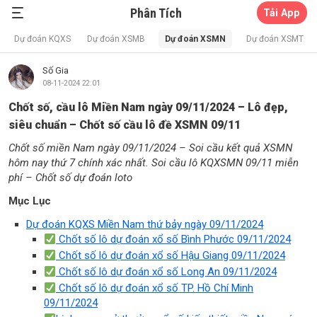
Phân Tích
Tải App
Xổ Số Thần Mèo
Dự đoán KQXS
Dự đoán XSMB
Dự đoán XSMN
Dự đoán XSMT
Số Gia
08-11-2024 22:01
Chốt số, cầu lô Miền Nam ngày 09/11/2024 – Lô đẹp,
siêu chuẩn – Chốt số cầu lô đề XSMN 09/11
Chốt số miền Nam ngày 09/11/2024 – Soi cầu kết quả XSMN
hôm nay thứ 7 chính xác nhất. Soi cầu lô KQXSMN 09/11 miễn
phí – Chốt số dự đoán loto
Mục Lục
Dự đoán KQXS Miền Nam thứ bảy ngày 09/11/2024
Chốt số lô dự đoán xổ số Bình Phước 09/11/2024
Chốt số lô dự đoán xổ số Hậu Giang 09/11/2024
Chốt số lô dự đoán xổ số Long An 09/11/2024
Chốt số lô dự đoán xổ số TP. Hồ Chí Minh
09/11/2024