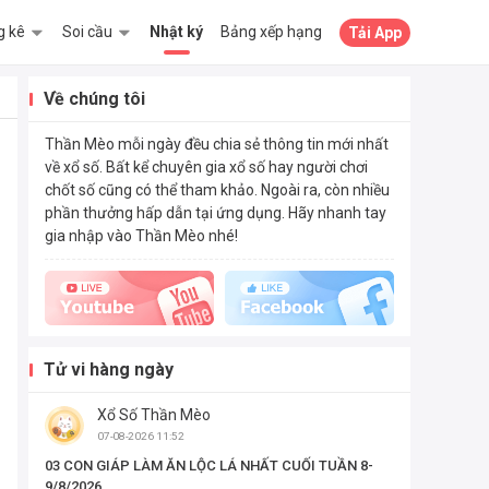
hiều, về ít
h Thủ
g kê
Soi cầu
Nhật ký
Bảng xếp hạng
Tải App
liên tục
ặc biệt
cả cặp
Về chúng tôi
 loto
nhiều nháy
Thần Mèo mỗi ngày đều chia sẻ thông tin mới nhất
 cặp loto
về xổ số. Bất kể chuyên gia xổ số hay người chơi
chốt số cũng có thể tham khảo. Ngoài ra, còn nhiều
 Biệt
phần thưởng hấp dẫn tại ứng dụng. Hãy nhanh tay
gia nhập vào Thần Mèo nhé!
cụ VIP
Tử vi hàng ngày
Xổ Số Thần Mèo
07-08-2026 11:52
03 CON GIÁP LÀM ĂN LỘC LÁ NHẤT CUỐI TUẦN 8-
9/8/2026