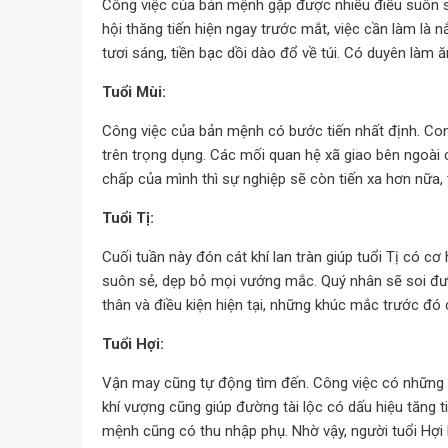
Công việc của bản mệnh gặp được nhiều điều suôn sẻ
hội thăng tiến hiện ngay trước mắt, việc cần làm là n
tươi sáng, tiền bạc dồi dào đổ về túi. Có duyên làm 
Tuổi Mùi:
Công việc của bản mệnh có bước tiến nhất định. Con
trên trọng dụng. Các mối quan hệ xã giao bên ngoài c
chấp của mình thì sự nghiệp sẽ còn tiến xa hơn nữa, t
Tuổi Tị:
Cuối tuần này đón cát khí lan tràn giúp tuổi Tị có 
suôn sẻ, dẹp bỏ mọi vướng mắc. Quý nhân sẽ soi đườ
thân và điều kiện hiện tại, những khúc mắc trước đó 
Tuổi Hợi:
Vận may cũng tự động tìm đến. Công việc có những c
khí vượng cũng giúp đường tài lộc có dấu hiệu tăng 
mệnh cũng có thu nhập phụ. Nhờ vậy, người tuổi Hợi kh