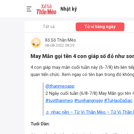
Nhật ký
Xổ Số Thần Mèo
Tất cả
Tử vi hàng ngày
Xổ Số Thần Mèo
08-08-2022 08:29
May Mắn gọi tên 4 con giáp số đỏ như son
4 con giáp may mắn cuối tuần này (6-7/8) khi liên ti
quan tiến chức. Xem ngay có tên bạn trong đó khôn
@thanmeoapp
2 Ngày cuối tuần (6/8-7/8) May Mắn gọi tên
#tuvithanmeo
#tuvihangngay
#TuHaoDaSac
♬ nhạc nền – Tử Vi Thần Mèo – Tử Vi Thần
Tuổi Dần: