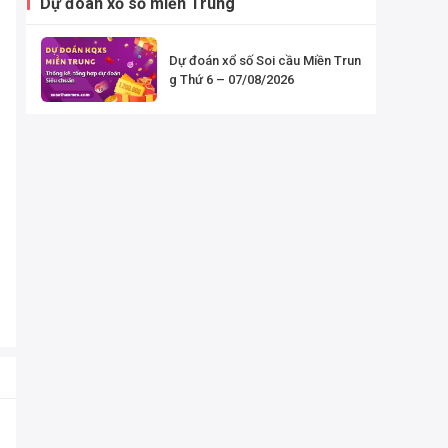
Dự đoán xổ số miền Trung
Dự đoán xổ số Soi cầu Miền Trun
g Thứ 6 – 07/08/2026