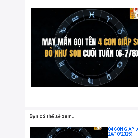
Bạn có thể sẽ xem...
04 CON GIÁP Đ
26/10/2025)