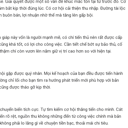
. Giải quyết được một số vấn đề khúc mắc tồn tại từ trước đó. Cơ
ắm bắt kịp thời đúng lúc. Có cơ hội cải thiện thu nhập. Đường tài lộc
ăn buôn bán, lợi nhuận nhờ thế mà tăng lên gấp bội.
 giáp này vốn là người mạnh mẽ, có chí tiến thủ nên rất được cấp
ũng khá tốt, có lợi cho công việc. Cần tiết chế bớt sự bảo thủ, cố
hậm chí còn vươn lên nắm giữ vị trí cao hơn so với hiện tại.
cơ hội gặp được quý nhân. Mọi kế hoạch của bạn đều được tiến hành
ng chỉ lối cho bạn tìm ra hướng phát triển mới phù hợp với bản
cũng được tháo gỡ kịp thời.
huyển biến tích cực. Tự tìm kiếm cơ hội thăng tiến cho mình. Cát
tiến rõ rệt, nguồn thu không những đến từ công việc chính mà bản
ông phải lo lắng gì về chuyện tiền bạc, thoải mái chi tiêu.