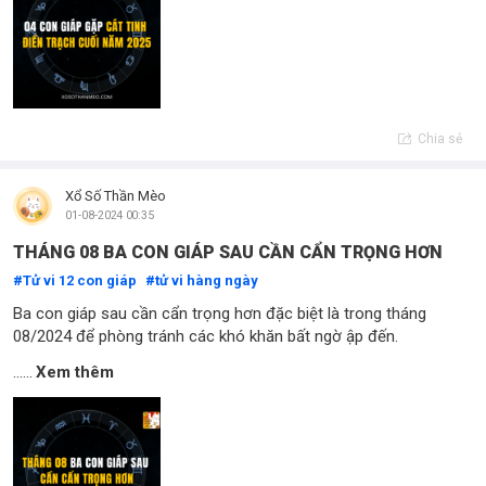
Chia sẻ
Xổ Số Thần Mèo
01-08-2024 00:35
THÁNG 08 BA CON GIÁP SAU CẦN CẨN TRỌNG HƠN
Tử vi 12 con giáp
tử vi hàng ngày
Ba con giáp sau cần cẩn trọng hơn đặc biệt là trong tháng
08/2024 để phòng tránh các khó khăn bất ngờ ập đến.
……
Xem thêm