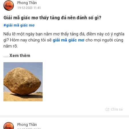
Phong Thần
19-12-2023 11:41
Giải mã giấc mơ thấy tảng đá nên đánh số gì?
giải mã giấc mơ
Nếu lỡ một ngày bạn nằm mơ thấy tảng đá, điềm này có ý nghĩa
gì? Hôm nay chúng tôi sẽ
giải mã giấc mơ
cho mọi người cùng
nắm rõ.
……
Xem thêm
Chia sẻ
Phong Thần