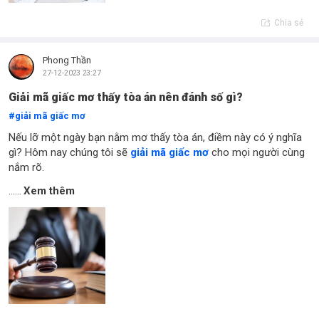
Chia sẻ
Phong Thần
27-12-2023 23:27
Giải mã giấc mơ thấy tòa án nên đánh số gì?
giải mã giấc mơ
Nếu lỡ một ngày bạn nằm mơ thấy tòa án, điềm này có ý nghĩa
gì? Hôm nay chúng tôi sẽ
giải mã giấc mơ
cho mọi người cùng
nắm rõ.
……
Xem thêm