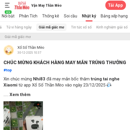
Tải App
Vận May Thần Mèo
Xổ Số Thần Mèo
Nổi bật
Phân Tích
Thống kê
Soi cầu
Nhật ký
Bảng xếp hạng
cả
Tử vi hàng ngày
Giải mã giấc mơ
Tin tức xổ số
Kinh nghiệm giải số
Giải mã giấc mơ
Xổ Số Thần Mèo
30-12-2025 10:37
CHÚC MỪNG KHÁCH HÀNG MAY MẮN TRÚNG THƯỞNG
top
Xin chúc mừng
Nhi83
đã may mắn bốc thăm
trúng tai nghe
Xiaomi
từ app Xổ Số Thần Mèo vào ngày 23/12/2025
……
Xem thêm