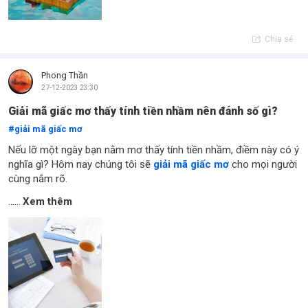
Chia sẻ
Phong Thần
27-12-2023 23:30
Giải mã giấc mơ thấy tính tiền nhầm nên đánh số gì?
giải mã giấc mơ
Nếu lỡ một ngày bạn nằm mơ thấy tính tiền nhầm, điềm này có ý
nghĩa gì? Hôm nay chúng tôi sẽ
giải mã giấc mơ
cho mọi người
cùng nắm rõ.
……
Xem thêm