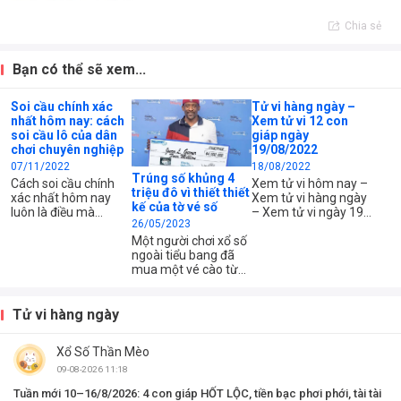
Chia sẻ
Bạn có thể sẽ xem...
Soi cầu chính xác
Tử vi hàng ngày –
nhất hôm nay: cách
Xem tử vi 12 con
soi cầu lô của dân
giáp ngày
chơi chuyên nghiệp
19/08/2022
07/11/2022
18/08/2022
Trúng số khủng 4
Cách soi cầu chính
Xem tử vi hôm nay –
triệu đô vì thiết thiết
xác nhất hôm nay
Xem tử vi hàng ngày
kế của tờ vé số
luôn là điều mà
– Xem tử vi ngày 19
26/05/2023
những người chơi xổ
tháng 8 năm 2022
số tìm kiếm. Vậy có
của 12 con giáp –
Một người chơi xổ số
bao nhiêu phương
Xem tử vi chi tiết 12
ngoài tiểu bang đã
thức soi cầu? Đâu là
con giáp – tuổi Tý,
mua một vé cào từ
cách soi cầu lô chuẩn
Sửu, Dần, Mão, Thìn,
Stop & Shop ở
xác? Đâu là những
Tị, Ngọ, Mùi, Thân,
Massachusetts và
lưu ý bạn cần phải
Dậu, Tuất, Hợi – Xem
giành được 4 triệu đô
Tử vi hàng ngày
nắm rõ trong quá
công việc, tài chính
la.
trình tìm hiểu và soi
và...
Xổ Số Thần Mèo
cầu xổ số...
09-08-2026 11:18
Tuần mới 10–16/8/2026: 4 con giáp HỐT LỘC, tiền bạc phơi phới, tài tài