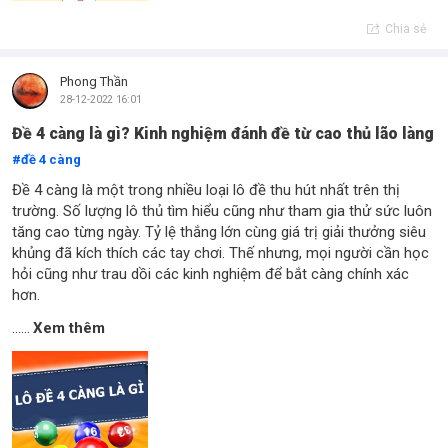
Chia sẻ
Phong Thần
28-12-2022 16:01
Đề 4 càng là gì? Kinh nghiệm đánh đề từ cao thủ lão làng
đề 4 càng
Đề 4 càng là một trong nhiều loại lô đề thu hút nhất trên thị
trường. Số lượng lô thủ tìm hiểu cũng như tham gia thử sức luôn
tăng cao từng ngày. Tỷ lệ thắng lớn cùng giá trị giải thưởng siêu
khủng đã kích thích các tay chơi. Thế nhưng, mọi người cần học
hỏi cũng như trau dồi các kinh nghiệm để bắt càng chính xác
hơn.
……
Xem thêm