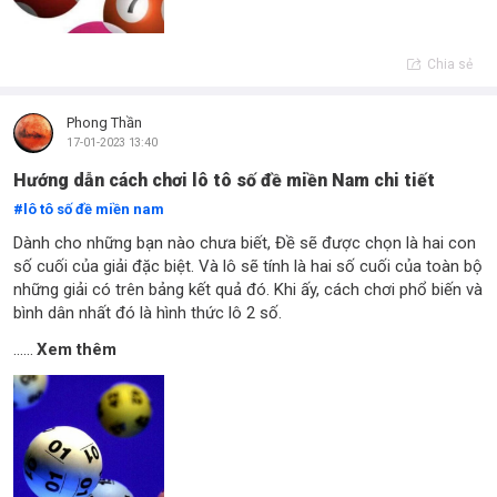
Chia sẻ
Phong Thần
17-01-2023 13:40
Hướng dẫn cách chơi lô tô số đề miền Nam chi tiết
lô tô số đề miền nam
Dành cho những bạn nào chưa biết, Đề sẽ được chọn là hai con
số cuối của giải đặc biệt. Và lô sẽ tính là hai số cuối của toàn bộ
những giải có trên bảng kết quả đó. Khi ấy, cách chơi phổ biến và
bình dân nhất đó là hình thức lô 2 số.
……
Xem thêm