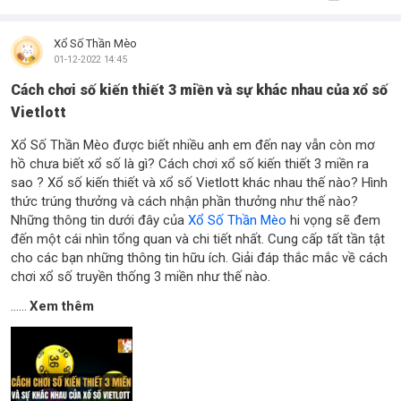
Xổ Số Thần Mèo
01-12-2022 14:45
Cách chơi số kiến thiết 3 miền và sự khác nhau của xổ số
Vietlott
Xổ Số Thần Mèo được biết nhiều anh em đến nay vẫn còn mơ
hồ chưa biết xổ số là gì? Cách chơi xổ số kiến thiết 3 miền ra
sao ? Xổ số kiến thiết và xổ số Vietlott khác nhau thế nào? Hình
thức trúng thưởng và cách nhận phần thưởng như thế nào?
Những thông tin dưới đây của
Xổ Số Thần Mèo
hi vọng sẽ đem
đến một cái nhìn tổng quan và chi tiết nhất. Cung cấp tất tần tật
cho các bạn những thông tin hữu ích. Giải đáp thắc mắc về cách
chơi xổ số truyền thống 3 miền như thế nào.
……
Xem thêm