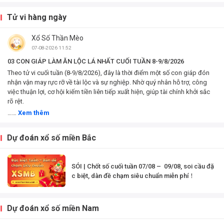
giải đặc biệt. Trong
được và phát triển từ
Phương pháp soi cầu
đó có 09 giải và 2...
kinh nghiệm chơi lô
hiệu quả cho người
của các cao thủ hoặc
mới - Phương pháp
Tử vi hàng ngày
người chơi lô đề lâu
bắt tổng đề để đánh
năm. Đây là những
lô
Xổ Số Thần Mèo
thông tin chất lượng
nhất, được chọn lọc
07-08-2026 11:52
qua nhiều năm. Có
03 CON GIÁP LÀM ĂN LỘC LÁ NHẤT CUỐI TUẦN 8-9/8/2026
thể gọi là bí kíp
dùng...
Theo tử vi cuối tuần (8-9/8/2026), đây là thời điểm một số con giáp đón
nhận vận may rực rỡ về tài lộc và sự nghiệp. Nhờ quý nhân hỗ trợ, công
việc thuận lợi, cơ hội kiếm tiền liên tiếp xuất hiện, giúp tài chính khởi sắc
rõ rệt.
……
Xem thêm
Dự đoán xổ số miền Bắc
SÓI | Chốt số cuối tuần 07/08 – 09/08, soi cầu đặ
c biệt, dàn đề chạm siêu chuẩn miễn phí！
Dự đoán xổ số miền Nam