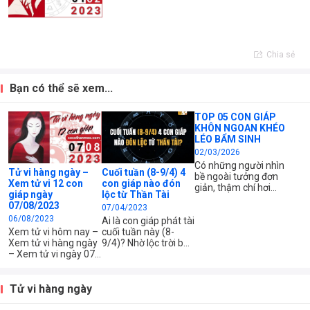
Chia sẻ
Bạn có thể sẽ xem...
TOP 05 CON GIÁP
KHÔN NGOAN KHÉO
LÉO BẨM SINH
02/03/2026
Có những người nhìn
Tử vi hàng ngày –
Cuối tuần (8-9/4) 4
bề ngoài tưởng đơn
Xem tử vi 12 con
con giáp nào đón
giản, thậm chí hơi
giáp ngày
lộc từ Thần Tài
“ngây ngô”, nhưng
07/08/2023
07/04/2023
thực chất lại là cao
06/08/2023
thủ quan sát và tính
Ai là con giáp phát tài
toán. Trong 12 con
Xem tử vi hôm nay –
cuối tuần này (8-
giáp, 5 tuổi dưới đây
Xem tử vi hàng ngày
9/4)? Nhờ lộc trời ban
nổi tiếng khôn ngoan,
– Xem tử vi ngày 07
phát, Thần Tài nâng
khó bị qua mặt và
tháng 08 năm 2023
đỡ mà kiếm được
sống cực kỳ khéo léo.
của 12 con giáp –
một khoản kha khá.
Xem tử vi chi tiết 12
Tử vi hàng ngày
con giáp – tuổi Tý,
Sửu, Dần, Mão, Thìn,