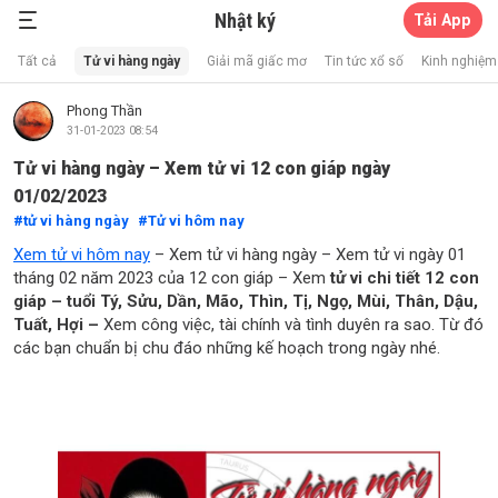
Nhật ký
Tải App
Xổ Số Thần Mèo
Tất cả
Tử vi hàng ngày
Giải mã giấc mơ
Tin tức xổ số
Kinh nghiệm 
Phong Thần
31-01-2023 08:54
Tử vi hàng ngày – Xem tử vi 12 con giáp ngày
01/02/2023
tử vi hàng ngày
Tử vi hôm nay
Xem tử vi hôm nay
– Xem tử vi hàng ngày – Xem tử vi ngày 01
tháng 02 năm 2023 của 12 con giáp – Xem
tử vi chi tiết 12 con
giáp – tuổi Tý, Sửu, Dần, Mão, Thìn, Tị, Ngọ, Mùi, Thân, Dậu,
Tuất, Hợi –
Xem công việc, tài chính và tình duyên ra sao. Từ đó
các bạn chuẩn bị chu đáo những kế hoạch trong ngày nhé.