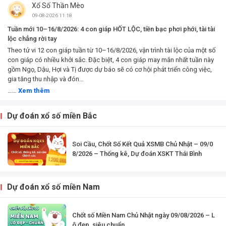
Xổ Số Thần Mèo
Tị, Ngọ, Mùi, Thân,
Dậu, Tuất, Hợi – Xem
09-08-2026 11:18
công việc, tài chính
Tuần mới 10–16/8/2026: 4 con giáp HỐT LỘC, tiền bạc phơi phới, tài tài
và...
lộc chẳng rời tay
Theo tử vi 12 con giáp tuần từ 10–16/8/2026, vận trình tài lộc của một số
con giáp có nhiều khởi sắc. Đặc biệt, 4 con giáp may mắn nhất tuần này
gồm Ngọ, Dậu, Hợi và Tị được dự báo sẽ có cơ hội phát triển công việc,
gia tăng thu nhập và đón…
……
Xem thêm
Dự đoán xổ số miền Bắc
Soi Cầu, Chốt Số Kết Quả XSMB Chủ Nhật – 09/0
8/2026 – Thống kê, Dự đoán XSKT Thái Bình
Dự đoán xổ số miền Nam
Chốt số Miền Nam Chủ Nhật ngày 09/08/2026 – L
ô đẹp, siêu chuẩn