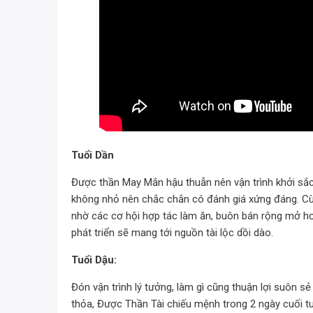
Tuổi Dần
Được thần May Mắn hậu thuẫn nên vận trình khởi sắc.
không nhỏ nên chắc chắn có đánh giá xứng đáng. Cùng
nhờ các cơ hội hợp tác làm ăn, buôn bán rộng mở hơ
phát triển sẽ mang tới nguồn tài lộc dồi dào.
Tuổi Dậu:
Đón vận trình lý tưởng, làm gì cũng thuận lợi suôn 
thỏa, Được Thần Tài chiếu mệnh trong 2 ngày cuối t