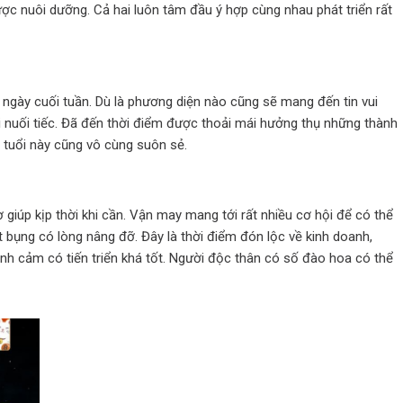
được nuôi dưỡng. Cả hai luôn tâm đầu ý hợp cùng nhau phát triển rất
i ngày cuối tuần. Dù là phương diện nào cũng sẽ mang đến tin vui
 nuối tiếc. Đã đến thời điểm được thoải mái hưởng thụ những thành
 tuổi này cũng vô cùng suôn sẻ.
giúp kịp thời khi cần. Vận may mang tới rất nhiều cơ hội để có thể
t bụng có lòng nâng đỡ. Đây là thời điểm đón lộc về kinh doanh,
tình cảm có tiến triển khá tốt. Người độc thân có số đào hoa có thể