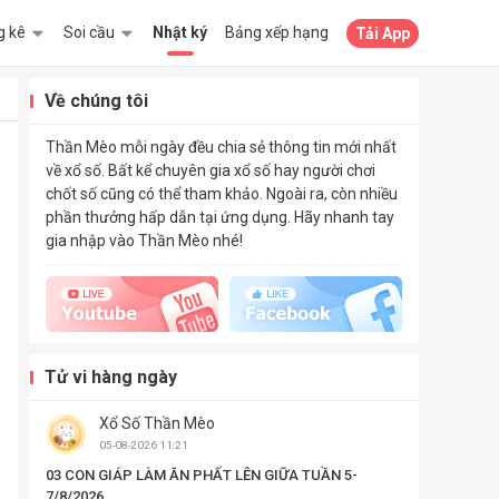
hiều, về ít
h Thủ
g kê
Soi cầu
Nhật ký
Bảng xếp hạng
Tải App
liên tục
ặc biệt
cả cặp
Về chúng tôi
 loto
nhiều nháy
Thần Mèo mỗi ngày đều chia sẻ thông tin mới nhất
 cặp loto
về xổ số. Bất kể chuyên gia xổ số hay người chơi
chốt số cũng có thể tham khảo. Ngoài ra, còn nhiều
 Biệt
phần thưởng hấp dẫn tại ứng dụng. Hãy nhanh tay
gia nhập vào Thần Mèo nhé!
cụ VIP
Tử vi hàng ngày
Xổ Số Thần Mèo
05-08-2026 11:21
03 CON GIÁP LÀM ĂN PHẤT LÊN GIỮA TUẦN 5-
7/8/2026