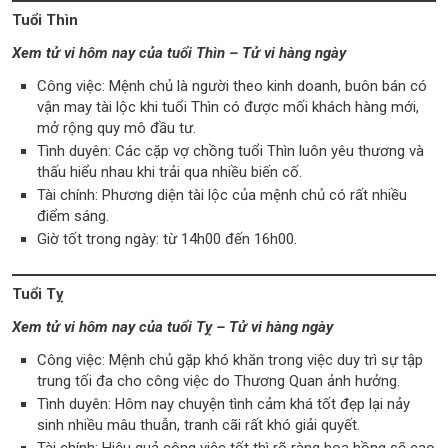
Tuổi Thìn
Xem tử vi hôm nay của tuổi Thìn – Tử vi hàng ngày
Công việc: Mệnh chủ là người theo kinh doanh, buôn bán có
vận may tài lộc khi tuổi Thìn có được mối khách hàng mới,
mở rộng quy mô đầu tư.
Tình duyên: Các cặp vợ chồng tuổi Thìn luôn yêu thương và
thấu hiểu nhau khi trải qua nhiều biến cố.
Tài chính: Phương diện tài lộc của mệnh chủ có rất nhiều
điểm sáng.
Giờ tốt trong ngày: từ 14h00 đến 16h00.
Tuổi Tỵ
Xem tử vi hôm nay của tuổi Tỵ – Tử vi hàng ngày
Công việc: Mệnh chủ gặp khó khăn trong việc duy trì sự tập
trung tối đa cho công việc do Thương Quan ảnh hưởng.
Tình duyên: Hôm nay chuyện tình cảm khá tốt đẹp lại nảy
sinh nhiều mâu thuẫn, tranh cãi rất khó giải quyết.
Tài chính: Hiệu quả công việc tốt thì rõ ràng hoa hồng sẽ cao