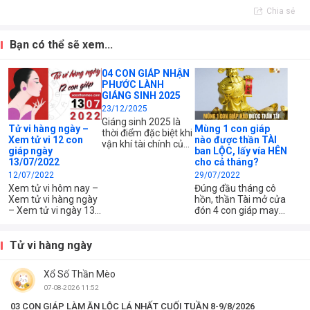
Chia sẻ
Bạn có thể sẽ xem...
04 CON GIÁP NHẬN
PHƯỚC LÀNH
GIÁNG SINH 2025
23/12/2025
Giáng sinh 2025 là
Tử vi hàng ngày –
Mùng 1 con giáp
thời điểm đặc biệt khi
Xem tử vi 12 con
nào được thần TÀI
vận khí tài chính của
giáp ngày
ban LỘC, lấy vía HÊN
4 con giáp này đồng
13/07/2022
cho cả tháng?
loạt khởi sắc. Nhờ
12/07/2022
29/07/2022
gặp đúng “điểm rơi”
may mắn, tiền bạc
Xem tử vi hôm nay –
Đúng đầu tháng cô
đến theo cách bất
Xem tử vi hàng ngày
hồn, thần Tài mở cửa
ngờ nhưng thực tế, ai
– Xem tử vi ngày 13
đón 4 con giáp may
biết nắm bắt cơ hội
tháng 7 năm 2022
mắn đầu tháng 7 âm
sẽ thu về thành quả
của 12 con giáp –
lịch 2022 để phát lộc,
vượt mong đợi, giống
Xem tử vi chi tiết 12
vận trình của họ tốt
Tử vi hàng ngày
như...
con giáp – tuổi Tý,
lên để lấy hên cho
Sửu, Dần, Mão, Thìn,
tháng mới.
Xổ Số Thần Mèo
Tị, Ngọ, Mùi, Thân,
Dậu, Tuất, Hợi – Xem
07-08-2026 11:52
công việc, tài chính
03 CON GIÁP LÀM ĂN LỘC LÁ NHẤT CUỐI TUẦN 8-9/8/2026
và...