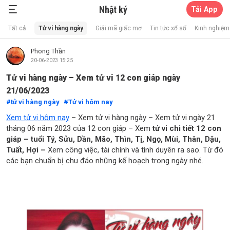
Nhật ký
Tải App
Xổ Số Thần Mèo
Tất cả
Tử vi hàng ngày
Giải mã giấc mơ
Tin tức xổ số
Kinh nghiệm 
Phong Thần
20-06-2023 15:25
Tử vi hàng ngày – Xem tử vi 12 con giáp ngày
21/06/2023
tử vi hàng ngày
Tử vi hôm nay
Xem tử vi hôm nay
– Xem tử vi hàng ngày – Xem tử vi ngày 21
tháng 06 năm 2023 của 12 con giáp – Xem
tử vi chi tiết 12 con
giáp – tuổi Tý, Sửu, Dần, Mão, Thìn, Tị, Ngọ, Mùi, Thân, Dậu,
Tuất, Hợi –
Xem công việc, tài chính và tình duyên ra sao. Từ đó
các bạn chuẩn bị chu đáo những kế hoạch trong ngày nhé.