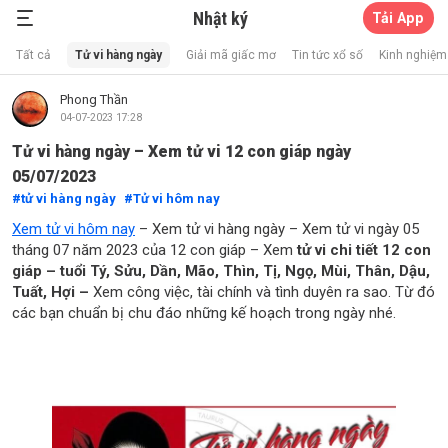
Nhật ký
Tải App
Xổ Số Thần Mèo
Tất cả
Tử vi hàng ngày
Giải mã giấc mơ
Tin tức xổ số
Kinh nghiệm 
Phong Thần
04-07-2023 17:28
Tử vi hàng ngày – Xem tử vi 12 con giáp ngày
05/07/2023
tử vi hàng ngày
Tử vi hôm nay
Xem tử vi hôm nay
– Xem tử vi hàng ngày – Xem tử vi ngày 05
tháng 07 năm 2023 của 12 con giáp – Xem
tử vi chi tiết 12 con
giáp – tuổi Tý, Sửu, Dần, Mão, Thìn, Tị, Ngọ, Mùi, Thân, Dậu,
Tuất, Hợi –
Xem công việc, tài chính và tình duyên ra sao. Từ đó
các bạn chuẩn bị chu đáo những kế hoạch trong ngày nhé.