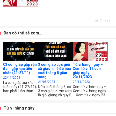
Chia sẻ
Bạn có thể sẽ xem...
03 con giáp gặp vận
3 con giáp cực giỏi
Tử vi hàng ngày –
đen, gặp hạn tiểu
xã giao, nhờ đó nửa
Xem tử vi 12 con
nhân (21-27/11)
cuối tháng 8 giàu
giáp ngày
sang
23/11/2023
22/11/2022
21/08/2023
22/11/2023
Là con giáp xui xẻo
tuần này (21-27/11),
Nửa cuối tháng 8, có
Xem tử vi hôm nay –
bạn phải luôn thận
3 con giáp được xem
Xem tử vi hàng ngày
trọng vì nguy cơ luôn
là giỏi giang và quyết
– Xem tử vi ngày 23
rình rập. Đừng tạo cơ
đoán, nhờ đó mà sự
tháng 11 năm 2023
hội cho kẻ xấu hãm
nghiệp được thuận
của 12 con giáp –
hại mình nhé!
lợi.
Xem tử vi chi tiết 12
Tử vi hàng ngày
con giáp – tuổi Tý,
Sửu, Dần, Mão, Thìn,