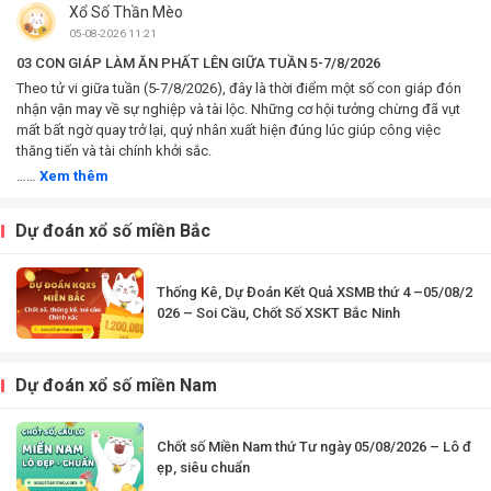
Xổ Số Thần Mèo
Tị, Ngọ, Mùi, Thân,
Dậu, Tuất, Hợi – Xem
05-08-2026 11:21
công việc, tài chính
03 CON GIÁP LÀM ĂN PHẤT LÊN GIỮA TUẦN 5-7/8/2026
và...
Theo tử vi giữa tuần (5-7/8/2026), đây là thời điểm một số con giáp đón
nhận vận may về sự nghiệp và tài lộc. Những cơ hội tưởng chừng đã vụt
mất bất ngờ quay trở lại, quý nhân xuất hiện đúng lúc giúp công việc
thăng tiến và tài chính khởi sắc.
……
Xem thêm
Dự đoán xổ số miền Bắc
Thống Kê, Dự Đoán Kết Quả XSMB thứ 4 –05/08/2
026 – Soi Cầu, Chốt Số XSKT Bắc Ninh
Dự đoán xổ số miền Nam
Chốt số Miền Nam thứ Tư ngày 05/08/2026 – Lô đ
ẹp, siêu chuẩn