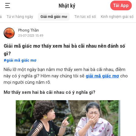
Nhật ký
Tải App
Xổ Số Thần Mèo
cả
Tử vi hàng ngày
Giải mã giấc mơ
Tin tức xổ số
Kinh nghiệm giải số
Phong Thần
25-07-2023 15:49
Giải mã giấc mơ thấy xem hai bà cãi nhau nên đánh số
gì?
giải mã giấc mơ
Nếu lỡ một ngày bạn nằm mơ thấy xem hai bà cãi nhau, điềm
này có ý nghĩa gì? Hôm nay chúng tôi sẽ
giải mã giấc mơ
cho
mọi người cùng nắm rõ.
Mơ thấy xem hai bà cãi nhau có ý nghĩa gì?