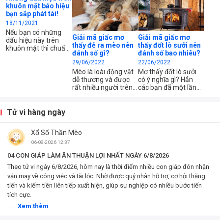
khuôn mặt báo hiệu
bạn sắp phát tài!
18/11/2021
Nếu bạn có những
Giải mã giấc mơ
Giải mã giấc mơ
dấu hiệu này trên
thấy đẻ ra mèo nên
thấy đốt lò sưởi nên
khuôn mặt thì chuẩn
đánh số gì?
đánh số bao nhiêu?
bị sẵn túi đựng tiền đi
29/06/2022
22/06/2022
nhé.
Mèo là loài động vật
Mơ thấy đốt lò sưởi
dễ thương và được
có ý nghĩa gì? Hẳn
rất nhiều người trên
các bạn đã một lần
thế giới chọn làm thú
trong đời mơ thấy
cưng. Đã bao giờ các
điều này rồi phải
bạn nằm mơ thấy đẻ
không? Hôm nay hãy
Tử vi hàng ngày
ra mèo chưa. Hôm
cùng chúng tôi tìm
nay, cùng chúng tôi
hiểu nhé.
Xổ Số Thần Mèo
giải mã giấc mơ kỳ lạ
này nhé.
06-08-2026 12:37
04 CON GIÁP LÀM ĂN THUẬN LỢI NHẤT NGÀY 6/8/2026
Theo tử vi ngày 6/8/2026, hôm nay là thời điểm nhiều con giáp đón nhận
vận may về công việc và tài lộc. Nhờ được quý nhân hỗ trợ, cơ hội thăng
tiến và kiếm tiền liên tiếp xuất hiện, giúp sự nghiệp có nhiều bước tiến
tích cực.
……
Xem thêm