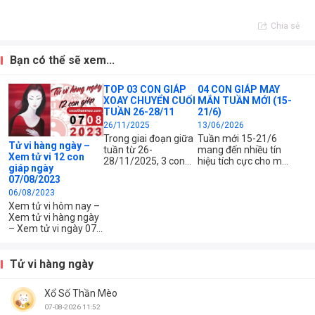
Chia sẻ
Bạn có thể sẽ xem...
TOP 03 CON GIÁP
04 CON GIÁP MAY
XOAY CHUYỂN CUỐI
MẮN TUẦN MỚI (15-
TUẦN 26-28/11
21/6)
26/11/2025
13/06/2026
Trong giai đoạn giữa
Tuần mới 15-21/6
Tử vi hàng ngày –
tuần từ 26-
mang đến nhiều tín
Xem tử vi 12 con
28/11/2025, 3 con
hiệu tích cực cho một
giáp ngày
giáp này sẽ gặp sự
số con giáp. Không
07/08/2023
xoay chuyển mạnh
chỉ công việc thuận
06/08/2023
mẽ, những khó khăn
lợi, tài lộc khởi sắc
sẽ được hóa giải,
mà chuyện tình cảm
Xem tử vi hôm nay –
mang đến cơ hội lớn
và các mối quan hệ
Xem tử vi hàng ngày
trong công việc và tài
cũng có nhiều điểm
– Xem tử vi ngày 07
chính. Hãy cùng xem
sáng.
tháng 08 năm 2023
họ là ai!
của 12 con giáp –
Xem tử vi chi tiết 12
Tử vi hàng ngày
con giáp – tuổi Tý,
Sửu, Dần, Mão, Thìn,
Xổ Số Thần Mèo
Tị, Ngọ, Mùi, Thân,
Dậu, Tuất, Hợi – Xem
07-08-2026 11:52