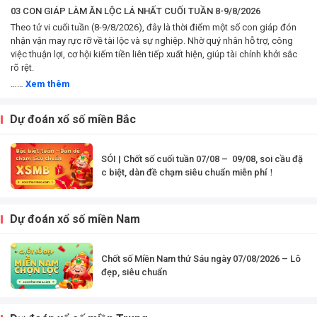
công việc, tài chính
03 CON GIÁP LÀM ĂN LỘC LÁ NHẤT CUỐI TUẦN 8-9/8/2026
và...
Theo tử vi cuối tuần (8-9/8/2026), đây là thời điểm một số con giáp đón
nhận vận may rực rỡ về tài lộc và sự nghiệp. Nhờ quý nhân hỗ trợ, công
việc thuận lợi, cơ hội kiếm tiền liên tiếp xuất hiện, giúp tài chính khởi sắc
rõ rệt.
……
Xem thêm
Dự đoán xổ số miền Bắc
SÓI | Chốt số cuối tuần 07/08 – 09/08, soi cầu đặ
c biệt, dàn đề chạm siêu chuẩn miễn phí！
Dự đoán xổ số miền Nam
Chốt số Miền Nam thứ Sáu ngày 07/08/2026 – Lô
đẹp, siêu chuẩn