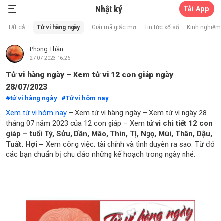
Nhật ký
Tải App
Xổ Số Thần Mèo
Tất cả
Tử vi hàng ngày
Giải mã giấc mơ
Tin tức xổ số
Kinh nghiệm 
Phong Thần
27-07-2023 16:26
Tử vi hàng ngày – Xem tử vi 12 con giáp ngày
28/07/2023
tử vi hàng ngày
Tử vi hôm nay
Xem tử vi hôm nay
– Xem tử vi hàng ngày – Xem tử vi ngày 28
tháng 07 năm 2023 của 12 con giáp – Xem
tử vi chi tiết 12 con
giáp – tuổi Tý, Sửu, Dần, Mão, Thìn, Tị, Ngọ, Mùi, Thân, Dậu,
Tuất, Hợi –
Xem công việc, tài chính và tình duyên ra sao. Từ đó
các bạn chuẩn bị chu đáo những kế hoạch trong ngày nhé.