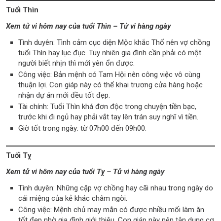
Tuổi Thìn
Xem tử vi hôm nay của tuổi Thìn – Tử vi hàng ngày
Tình duyên: Tình cảm cục diện Mộc khắc Thổ nên vợ chồng
tuổi Thìn hay lục đục. Tuy nhiên gia đình cần phải có một
người biết nhịn thì mới yên ổn được.
Công việc: Bản mệnh có Tam Hội nên công việc vô cùng
thuận lợi. Con giáp này có thể khai trương cửa hàng hoặc
nhận dự án mới đều tốt đẹp.
Tài chính: Tuổi Thìn khá đơn độc trong chuyện tiền bạc,
trước khi đi ngủ hay phải vắt tay lên trán suy nghĩ vì tiền.
Giờ tốt trong ngày: từ 07h00 đến 09h00.
Tuổi Tỵ
Xem tử vi hôm nay của tuổi Tỵ – Tử vi hàng ngày
Tình duyên: Những cặp vợ chồng hay cãi nhau trong ngày do
cái miệng của kẻ khác châm ngòi.
Công việc: Mệnh chủ may mắn có được nhiều mối làm ăn
tốt đẹp nhờ gia đình giới thiệu. Con giáp này nên tận dụng cơ