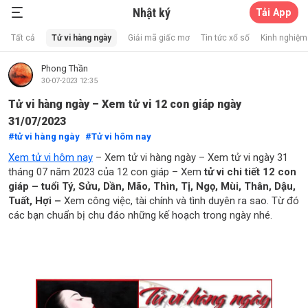
Nhật ký
Tải App
Xổ Số Thần Mèo
Tất cả
Tử vi hàng ngày
Giải mã giấc mơ
Tin tức xổ số
Kinh nghiệm 
Phong Thần
30-07-2023 12:35
Tử vi hàng ngày – Xem tử vi 12 con giáp ngày
31/07/2023
tử vi hàng ngày
Tử vi hôm nay
Xem tử vi hôm nay
– Xem tử vi hàng ngày – Xem tử vi ngày 31
tháng 07 năm 2023 của 12 con giáp – Xem
tử vi chi tiết 12 con
giáp – tuổi Tý, Sửu, Dần, Mão, Thìn, Tị, Ngọ, Mùi, Thân, Dậu,
Tuất, Hợi –
Xem công việc, tài chính và tình duyên ra sao. Từ đó
các bạn chuẩn bị chu đáo những kế hoạch trong ngày nhé.