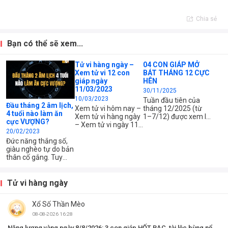
Chia sẻ
Bạn có thể sẽ xem...
Tử vi hàng ngày –
04 CON GIÁP MỞ
Xem tử vi 12 con
BÁT THÁNG 12 CỰC
giáp ngày
HÊN
11/03/2023
30/11/2025
10/03/2023
Tuần đầu tiên của
Đầu tháng 2 âm lịch,
Xem tử vi hôm nay –
tháng 12/2025 (từ
4 tuổi nào làm ăn
Xem tử vi hàng ngày
1–7/12) được xem là
cực VƯỢNG?
– Xem tử vi ngày 11
giai đoạn mở vận cực
20/02/2023
tháng 03 năm 2023
đẹp với 4 con giáp
của 12 con giáp –
dưới đây. Nhờ cát tinh
Đức năng thắng số,
Xem tử vi chi tiết 12
nâng đỡ và quý nhân
giàu nghèo tự do bản
con giáp – tuổi Tý,
xuất hiện đúng lúc,
thân cố gắng. Tuy
Sửu, Dần, Mão, Thìn,
họ không chỉ có tài
nhiên nếu có may
Tị, Ngọ, Mùi, Thân,
lộc khởi sắc, công
mắn thì càng tốt.
Dậu, Tuất, Hợi – Xem
việc hanh thông mà
Xem ngay ai là con
Tử vi hàng ngày
công việc, tài chính
tình cảm cũng thuận
giáp may mắn đầu
và...
lợi rõ rệt,...
tháng 2 âm lịch 2023.
Xổ Số Thần Mèo
08-08-2026 16:28
Năng lượng vàng ngày 8/8/2026: 3 con giáp HỐT BẠC, tài lộc bùng nổ,