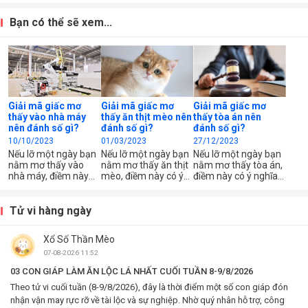
Bạn có thể sẽ xem...
Giải mã giấc mơ
Giải mã giấc mơ
Giải mã giấc mơ
thấy vào nhà máy
thấy ăn thịt mèo nên
thấy tòa án nên
nên đánh số gì?
đánh số gì?
đánh số gì?
10/10/2023
01/03/2023
27/12/2023
Nếu lỡ một ngày bạn
Nếu lỡ một ngày bạn
Nếu lỡ một ngày bạn
nằm mơ thấy vào
nằm mơ thấy ăn thịt
nằm mơ thấy tòa án,
nhà máy, điềm này
mèo, điềm này có ý
điềm này có ý nghĩa
có ý nghĩa gì? Hôm
nghĩa gì? Hôm nay
gì? Hôm nay chúng
nay chúng tôi sẽ giải
chúng tôi sẽ giải mã
tôi sẽ giải mã giấc
mã giấc mơ cho mọi
giấc mơ cho mọi
mơ cho mọi người
Tử vi hàng ngày
người cùng nắm rõ.
người cùng nắm rõ.
cùng nắm rõ.
Xổ Số Thần Mèo
07-08-2026 11:52
03 CON GIÁP LÀM ĂN LỘC LÁ NHẤT CUỐI TUẦN 8-9/8/2026
Theo tử vi cuối tuần (8-9/8/2026), đây là thời điểm một số con giáp đón
nhận vận may rực rỡ về tài lộc và sự nghiệp. Nhờ quý nhân hỗ trợ, công