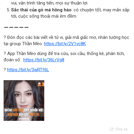
vui, vận trình tăng tiến, mọi sự thuận lợi.
Sắc thái của gò má hồng hào
: có chuyện tốt, may mắn sắp
tới, cuộc sống thoải mái êm đềm.
? Đón đọc các bài viết về tử vi, giải mã giấc mơ, nhân tướng học
tại group Thần Mèo:
https://bit.ly/2V1vc8K
? App Thần Mèo dùng để tra cứu, soi cầu, thống kê, phân tích,
đoán số:
https://bit.ly/36LrVg8
?
https://bit.ly/3wRTf6L
Chia sẻ