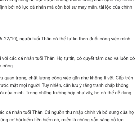
nh bởi nỗ lực cá nhân mà còn bởi sự may mắn, tài lộc của chính
22/10), người tuổi Thân có thể tự tin theo đuổi công việc mình
 với các cá nhân tuổi Thân. Họ tự tin, có quyết tâm cao và luôn có
h công.
u quan trọng, chất lượng công việc gần như không tì vết. Cấp trên
rước mặt mọi người. Tuy nhiên, cần lưu ý rằng tranh chấp không
i nói của mình. Trong những trường hợp như vậy, họ có thể dễ dàng
các cá nhân tuổi Thân. Cả nguồn thu nhập chính và bổ sung của họ
ững cơ hội kiếm tiền hiếm có, miễn là chúng sẵn sàng nỗ lực.