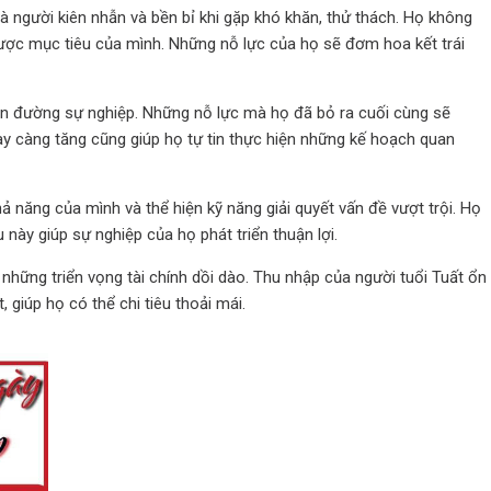
à người kiên nhẫn và bền bỉ khi gặp khó khăn, thử thách. Họ không
ược mục tiêu của mình. Những nỗ lực của họ sẽ đơm hoa kết trái
con đường sự nghiệp. Những nỗ lực mà họ đã bỏ ra cuối cùng sẽ
ày càng tăng cũng giúp họ tự tin thực hiện những kế hoạch quan
hả năng của mình và thể hiện kỹ năng giải quyết vấn đề vượt trội. Họ
 này giúp sự nghiệp của họ phát triển thuận lợi.
hững triển vọng tài chính dồi dào. Thu nhập của người tuổi Tuất ổn
giúp họ có thể chi tiêu thoải mái.