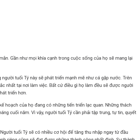
y mắn. Gần như mọi khía cạnh trong cuộc sống của họ sẽ mang lại
g người tuổi Tý này sẽ phát triển mạnh mẽ như cá gặp nước. Trên
ắc nhất tại nơi làm việc. Bất cứ điều gì họ làm đều sẽ được người
hát triển hơn.
ế hoạch của họ đang có những tiến triển lạc quan. Những thách
ng cuối năm. Vì vậy, người tuổi Tý cần phải tập trung, tự tin, quyết
. Người tuổi Tý sẽ có nhiều cơ hội để tăng thu nhập ngay từ đầu
anh riêng cũng sẽ đạt được những thành công nhất định. Sự thành