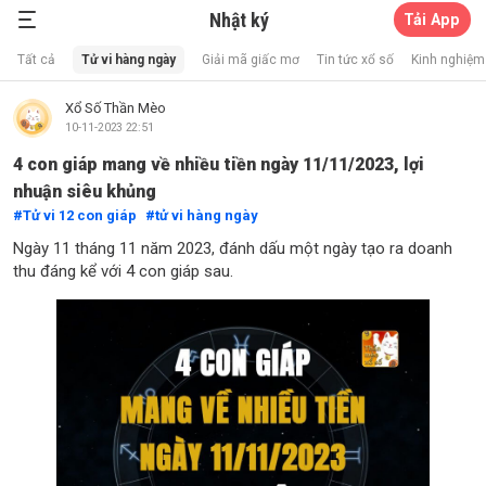
Nhật ký
Tải App
Xổ Số Thần Mèo
Tất cả
Tử vi hàng ngày
Giải mã giấc mơ
Tin tức xổ số
Kinh nghiệm 
Xổ Số Thần Mèo
10-11-2023 22:51
4 con giáp mang về nhiều tiền ngày 11/11/2023, lợi
nhuận siêu khủng
Tử vi 12 con giáp
tử vi hàng ngày
Ngày 11 tháng 11 năm 2023, đánh dấu một ngày tạo ra doanh
thu đáng kể với 4 con giáp sau.