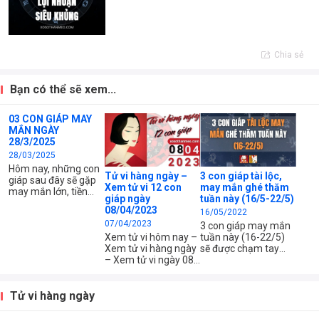
Chia sẻ
Bạn có thể sẽ xem...
03 CON GIÁP MAY
MẮN NGÀY
28/3/2025
28/03/2025
Hôm nay, những con
Tử vi hàng ngày –
3 con giáp tài lộc,
giáp sau đây sẽ gặp
Xem tử vi 12 con
may mắn ghé thăm
may mắn lớn, tiền
giáp ngày
tuần này (16/5-22/5)
bạc rủng rỉnh, công
08/04/2023
16/05/2022
việc thuận lợi. Hãy
07/04/2023
sẵn sàng đón nhận
3 con giáp may mắn
những cơ hội tốt nhé!
Xem tử vi hôm nay –
tuần này (16-22/5)
Xem tử vi hàng ngày
sẽ được chạm tay
– Xem tử vi ngày 08
vào những cơ hội
tháng 04 năm 2023
hiếm người có được.
của 12 con giáp –
Hãy tận dụng thời cơ
Xem tử vi chi tiết 12
này để bước lên đỉnh
Tử vi hàng ngày
con giáp – tuổi Tý,
vinh quang nhé.
Sửu, Dần, Mão, Thìn,