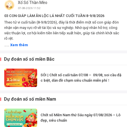
Xổ Số Thần Mèo
Tị, Ngọ, Mùi, Thân,
Dậu, Tuất, Hợi – Xem
07-08-2026 11:52
công việc, tài chính
03 CON GIÁP LÀM ĂN LỘC LÁ NHẤT CUỐI TUẦN 8-9/8/2026
và...
Theo tử vi cuối tuần (8-9/8/2026), đây là thời điểm một số con giáp đón
nhận vận may rực rỡ về tài lộc và sự nghiệp. Nhờ quý nhân hỗ trợ, công
việc thuận lợi, cơ hội kiếm tiền liên tiếp xuất hiện, giúp tài chính khởi sắc
rõ rệt.
……
Xem thêm
Dự đoán xổ số miền Bắc
SÓI | Chốt số cuối tuần 07/08 – 09/08, soi cầu đặ
c biệt, dàn đề chạm siêu chuẩn miễn phí！
Dự đoán xổ số miền Nam
Chốt số Miền Nam thứ Sáu ngày 07/08/2026 – Lô
đẹp, siêu chuẩn