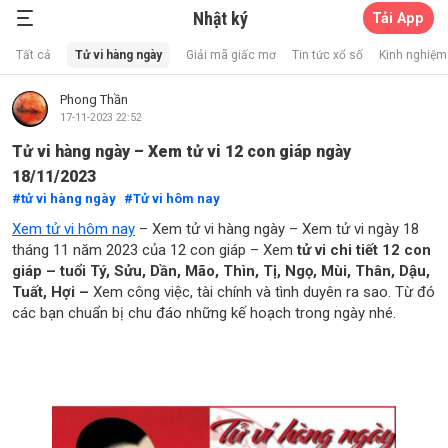
Nhật ký
Tải App
Xổ Số Thần Mèo
Tất cả
Tử vi hàng ngày
Giải mã giấc mơ
Tin tức xổ số
Kinh nghiệm 
Phong Thần
17-11-2023 22:52
Tử vi hàng ngày – Xem tử vi 12 con giáp ngày
18/11/2023
tử vi hàng ngày
Tử vi hôm nay
Xem tử vi hôm nay
– Xem tử vi hàng ngày – Xem tử vi ngày 18
tháng 11 năm 2023 của 12 con giáp – Xem
tử vi chi tiết 12 con
giáp – tuổi Tý, Sửu, Dần, Mão, Thìn, Tị, Ngọ, Mùi, Thân, Dậu,
Tuất, Hợi –
Xem công việc, tài chính và tình duyên ra sao. Từ đó
các bạn chuẩn bị chu đáo những kế hoạch trong ngày nhé.