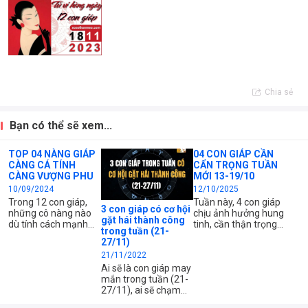
Chia sẻ
Bạn có thể sẽ xem...
TOP 04 NÀNG GIÁP
04 CON GIÁP CẦN
CÀNG CÁ TÍNH
CẨN TRỌNG TUẦN
CÀNG VƯỢNG PHU
MỚI 13-19/10
10/09/2024
12/10/2025
Trong 12 con giáp,
Tuần này, 4 con giáp
3 con giáp có cơ hội
những cô nàng nào
chịu ảnh hưởng hung
gặt hái thành công
dù tính cách mạnh
tinh, cần thận trọng
trong tuần (21-
mẽ, nóng nảy nhưng
trong mọi quyết định
27/11)
lại rất vượng phu?
về công việc, tài chính
21/11/2022
và quan hệ cá nhân.
Tập trung cao độ và
Ai sẽ là con giáp may
giữ bình tĩnh là chìa
mắn trong tuần (21-
khóa để hạn chế rủi
27/11), ai sẽ chạm
ro.
tay vào nhiều cơ hội