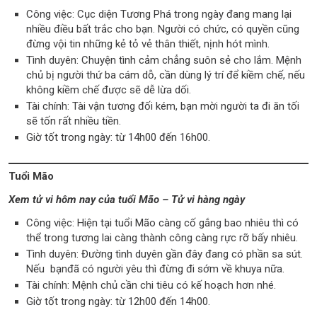
Công việc: Cục diện Tương Phá trong ngày đang mang lại
nhiều điều bất trắc cho bạn. Người có chức, có quyền cũng
đừng vội tin những kẻ tỏ vẻ thân thiết, nịnh hót mình.
Tình duyên: Chuyện tình cảm chẳng suôn sẻ cho lắm. Mệnh
chủ bị người thứ ba cám dỗ, cần dùng lý trí để kiềm chế, nếu
không kiềm chế được sẽ dễ lừa dối.
Tài chính: Tài vận tương đối kém, bạn mời người ta đi ăn tối
sẽ tốn rất nhiều tiền.
Giờ tốt trong ngày: từ 14h00 đến 16h00.
Tuổi Mão
Xem tử vi hôm nay của tuổi Mão – Tử vi hàng ngày
Công việc: Hiện tại tuổi Mão càng cố gắng bao nhiêu thì có
thể trong tương lai càng thành công càng rực rỡ bấy nhiêu.
Tình duyên: Đường tình duyên gần đây đang có phần sa sút.
Nếu bạnđã có người yêu thì đừng đi sớm về khuya nữa.
Tài chính: Mệnh chủ cần chi tiêu có kế hoạch hơn nhé.
Giờ tốt trong ngày: từ 12h00 đến 14h00.