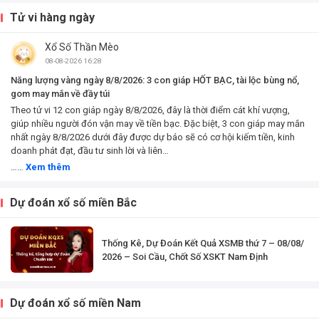
để gặt hái thành
công. Xem ngay
Tử vi hàng ngày
video sau đây nhé.
Xổ Số Thần Mèo
08-08-2026 16:28
Năng lượng vàng ngày 8/8/2026: 3 con giáp HỐT BẠC, tài lộc bùng nổ,
gom may mắn về đầy túi
Theo tử vi 12 con giáp ngày 8/8/2026, đây là thời điểm cát khí vượng,
giúp nhiều người đón vận may về tiền bạc. Đặc biệt, 3 con giáp may mắn
nhất ngày 8/8/2026 dưới đây được dự báo sẽ có cơ hội kiếm tiền, kinh
doanh phát đạt, đầu tư sinh lời và liên…
……
Xem thêm
Dự đoán xổ số miền Bắc
Thống Kê, Dự Đoán Kết Quả XSMB thứ 7 – 08/08/
2026 – Soi Cầu, Chốt Số XSKT Nam Định
Dự đoán xổ số miền Nam