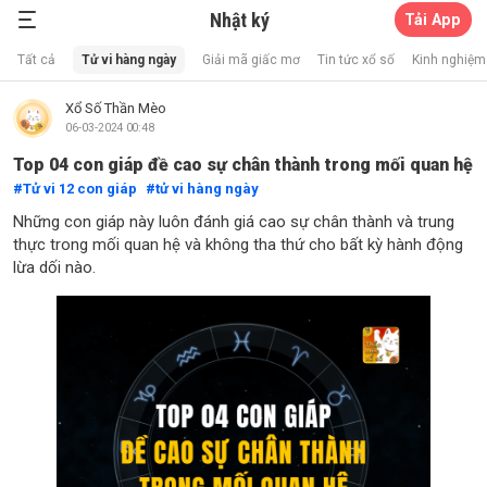
Nhật ký
Tải App
Xổ Số Thần Mèo
Tất cả
Tử vi hàng ngày
Giải mã giấc mơ
Tin tức xổ số
Kinh nghiệm 
Xổ Số Thần Mèo
06-03-2024 00:48
Top 04 con giáp đề cao sự chân thành trong mối quan hệ
Tử vi 12 con giáp
tử vi hàng ngày
Những con giáp này luôn đánh giá cao sự chân thành và trung
thực trong mối quan hệ và không tha thứ cho bất kỳ hành động
lừa dối nào.