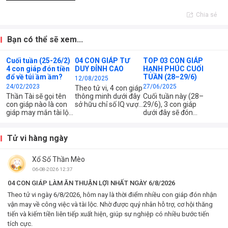
Chia sẻ
Bạn có thể sẽ xem...
Cuối tuần (25-26/2)
04 CON GIÁP TƯ
TOP 03 CON GIÁP
4 con giáp đón tiền
DUY ĐỈNH CAO
HẠNH PHÚC CUỐI
đổ về túi ầm ầm?
TUẦN (28–29/6)
12/08/2025
24/02/2023
27/06/2025
Theo tử vi, 4 con giáp
Thần Tài sẽ gọi tên
thông minh dưới đây
Cuối tuần này (28–
con giáp nào là con
sở hữu chỉ số IQ vượt
29/6), 3 con giáp
giáp may mắn tài lộc
trội, tư duy sắc bén
dưới đây sẽ đón
trong hai ngày cuối
và khả năng phân
những ngày thật trọn
tuần? Xem ngay 4
tích, sáng tạo xuất
vẹn, hạnh phúc ngập
con giáp phát tài cuối
sắc. Họ không chỉ có
tràn sau chuỗi ngày
Tử vi hàng ngày
tuần này (25-26/2)
tài năng bẩm sinh
bận rộn và áp lực.
nhé!
mà còn biết nỗ lực
Cuộc sống viên mãn,
Xổ Số Thần Mèo
khai thác tối đa tiềm
tình cảm ấm áp,
năng của mình.
công việc cũng hanh
06-08-2026 12:37
thông bất ngờ.
04 CON GIÁP LÀM ĂN THUẬN LỢI NHẤT NGÀY 6/8/2026
Theo tử vi ngày 6/8/2026, hôm nay là thời điểm nhiều con giáp đón nhận
vận may về công việc và tài lộc. Nhờ được quý nhân hỗ trợ, cơ hội thăng
tiến và kiếm tiền liên tiếp xuất hiện, giúp sự nghiệp có nhiều bước tiến
tích cực.