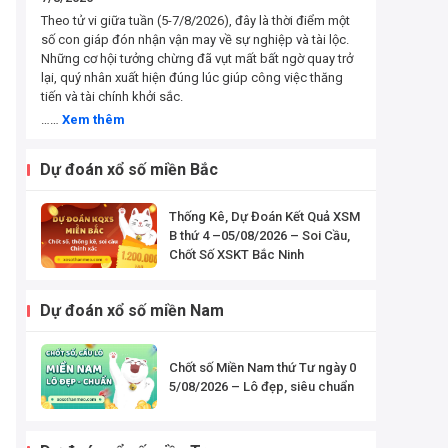
Theo tử vi giữa tuần (5-7/8/2026), đây là thời điểm một
số con giáp đón nhận vận may về sự nghiệp và tài lộc.
Những cơ hội tưởng chừng đã vụt mất bất ngờ quay trở
lại, quý nhân xuất hiện đúng lúc giúp công việc thăng
tiến và tài chính khởi sắc.
……
Xem thêm
Dự đoán xổ số miền Bắc
Thống Kê, Dự Đoán Kết Quả XSM
B thứ 4 –05/08/2026 – Soi Cầu,
Chốt Số XSKT Bắc Ninh
Dự đoán xổ số miền Nam
Chốt số Miền Nam thứ Tư ngày 0
5/08/2026 – Lô đẹp, siêu chuẩn