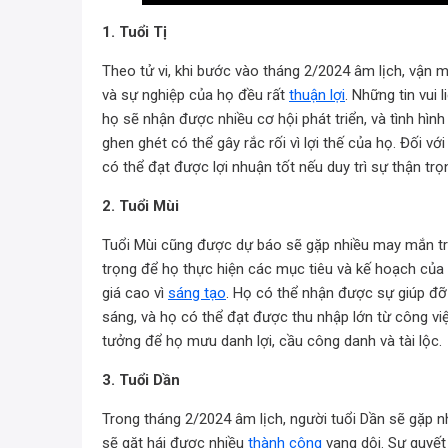
1. Tuổi Tị
Theo tử vi, khi bước vào tháng 2/2024 âm lịch, vận m
và sự nghiệp của họ đều rất
thuận lợi
. Những tin vui 
họ sẽ nhận được nhiều cơ hội phát triển, và tình hì
ghen ghét có thể gây rắc rối vì lợi thế của họ. Đối v
có thể đạt được lợi nhuận tốt nếu duy trì sự thận trọ
2. Tuổi Mùi
Tuổi Mùi cũng được dự báo sẽ gặp nhiều may mắn tro
trọng để họ thực hiện các mục tiêu và kế hoạch của 
giá cao vì
sáng tạo
. Họ có thể nhận được sự giúp đỡ
sáng, và họ có thể đạt được thu nhập lớn từ công việc
tưởng để họ mưu danh lợi, cầu công danh và tài lộc.
3. Tuổi Dần
Trong tháng 2/2024 âm lịch, người tuổi Dần sẽ gặp 
sẽ gặt hái được nhiều
thành công
vang dội. Sự quyết