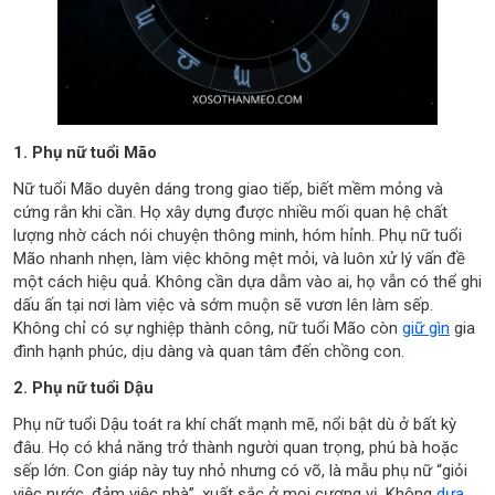
1. Phụ nữ tuổi Mão
Nữ tuổi Mão duyên dáng trong giao tiếp, biết mềm mỏng và
cứng rắn khi cần. Họ xây dựng được nhiều mối quan hệ chất
lượng nhờ cách nói chuyện thông minh, hóm hỉnh. Phụ nữ tuổi
Mão nhanh nhẹn, làm việc không mệt mỏi, và luôn xử lý vấn đề
một cách hiệu quả. Không cần dựa dẫm vào ai, họ vẫn có thể ghi
dấu ấn tại nơi làm việc và sớm muộn sẽ vươn lên làm sếp.
Không chỉ có sự nghiệp thành công, nữ tuổi Mão còn
giữ gìn
gia
đình hạnh phúc, dịu dàng và quan tâm đến chồng con.
2. Phụ nữ tuổi Dậu
Phụ nữ tuổi Dậu toát ra khí chất mạnh mẽ, nổi bật dù ở bất kỳ
đâu. Họ có khả năng trở thành người quan trọng, phú bà hoặc
sếp lớn. Con giáp này tuy nhỏ nhưng có võ, là mẫu phụ nữ “giỏi
việc nước, đảm việc nhà”, xuất sắc ở mọi cương vị. Không
dựa