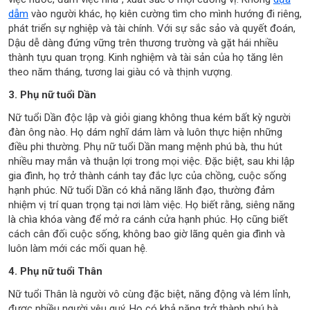
dẫm
vào người khác, họ kiên cường tìm cho mình hướng đi riêng,
phát triển sự nghiệp và tài chính. Với sự sắc sảo và quyết đoán,
Dậu dễ dàng đứng vững trên thương trường và gặt hái nhiều
thành tựu quan trọng. Kinh nghiệm và tài sản của họ tăng lên
theo năm tháng, tương lai giàu có và thịnh vượng.
3. Phụ nữ tuổi Dần
Nữ tuổi Dần độc lập và giỏi giang không thua kém bất kỳ người
đàn ông nào. Họ dám nghĩ dám làm và luôn thực hiện những
điều phi thường. Phụ nữ tuổi Dần mang mệnh phú bà, thu hút
nhiều may mắn và thuận lợi trong mọi việc. Đặc biệt, sau khi lập
gia đình, họ trở thành cánh tay đắc lực của chồng, cuộc sống
hạnh phúc. Nữ tuổi Dần có khả năng lãnh đạo, thường đảm
nhiệm vị trí quan trọng tại nơi làm việc. Họ biết rằng, siêng năng
là chìa khóa vàng để mở ra cánh cửa hạnh phúc. Họ cũng biết
cách cân đối cuộc sống, không bao giờ lãng quên gia đình và
luôn làm mới các mối quan hệ.
4. Phụ nữ tuổi Thân
Nữ tuổi Thân là người vô cùng đặc biệt, năng động và lém lỉnh,
được nhiều người yêu quý. Họ có khả năng trở thành phú bà