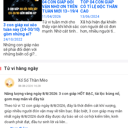
04 CON GIÁP ĐỔI
TOP 04 CON GIÁP
VẬN NHỜ ƠN TRÊN
CÓ TỈ LỆ ĐỘC THÂN
TUẦN MỚI 13–19/4
CAO
11/04/2026
13/06/2024
Tử vi tuần mới cho
Xã hội hiện đại khiến
3 con giáp xui xẻo
thấy vận khí khởi sắc
con người dễ cô đơn
tuần này (24-30/10)
mạnh. Nhờ cát tinh
hơn, nhiều người tìm
gồm những ai?
chiếu mệnh, 4 con
kiếm một nửa kia
24/10/2022
giáp dưới đây có cơ
nhưng cũng có
hội bứt phá rõ rệt về
những người nhốt
Những con giáp nào
sự nghiệp và tài
mình trong thế giới
sẽ phải đối diện với
chính, mở ra giai
riêng, không muốn
những biến cố gì?
đoạn “đổi đời” đáng
giao du với người
Hãy cùng tìm kiếm
mong đợi.
khác. Những con giáp
câu trả lời trong bài
dưới đây thường có
viết dưới đây!
Tử vi hàng ngày
tỷ lệ độc thân cao.
Hãy cùng tìm hiểu
Xổ Số Thần Mèo
nguyên nhân.
08-08-2026 16:28
Năng lượng vàng ngày 8/8/2026: 3 con giáp HỐT BẠC, tài lộc bùng nổ,
gom may mắn về đầy túi
Theo tử vi 12 con giáp ngày 8/8/2026, đây là thời điểm cát khí vượng,
giúp nhiều người đón vận may về tiền bạc. Đặc biệt, 3 con giáp may mắn
nhất ngày 8/8/2026 dưới đây được dự báo sẽ có cơ hội kiếm tiền, kinh
doanh phát đạt, đầu tư sinh lời và liên…