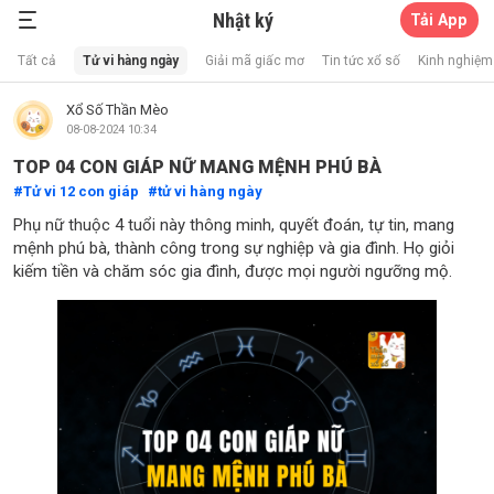
Nhật ký
Tải App
Xổ Số Thần Mèo
Tất cả
Tử vi hàng ngày
Giải mã giấc mơ
Tin tức xổ số
Kinh nghiệm 
Xổ Số Thần Mèo
08-08-2024 10:34
TOP 04 CON GIÁP NỮ MANG MỆNH PHÚ BÀ
Tử vi 12 con giáp
tử vi hàng ngày
Phụ nữ thuộc 4 tuổi này thông minh, quyết đoán, tự tin, mang
mệnh phú bà, thành công trong sự nghiệp và gia đình. Họ giỏi
kiếm tiền và chăm sóc gia đình, được mọi người ngưỡng mộ.