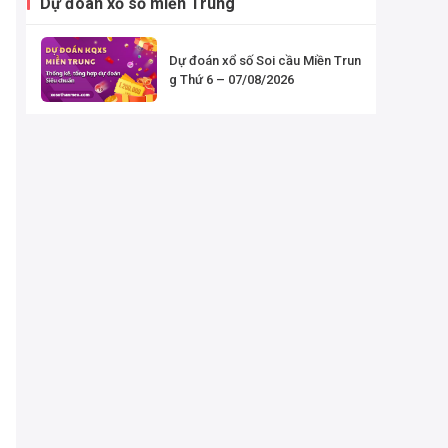
Dự đoán xổ số miền Trung
Dự đoán xổ số Soi cầu Miền Trun
g Thứ 6 – 07/08/2026