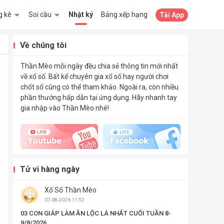
hiều, về ít
h Thủ
g kê
Soi cầu
Nhật ký
Bảng xếp hạng
Tải App
liên tục
ặc biệt
cả cặp
Về chúng tôi
 loto
nhiều nháy
Thần Mèo mỗi ngày đều chia sẻ thông tin mới nhất
 cặp loto
về xổ số. Bất kể chuyên gia xổ số hay người chơi
chốt số cũng có thể tham khảo. Ngoài ra, còn nhiều
 Biệt
phần thưởng hấp dẫn tại ứng dụng. Hãy nhanh tay
gia nhập vào Thần Mèo nhé!
cụ VIP
Tử vi hàng ngày
Xổ Số Thần Mèo
07-08-2026 11:52
03 CON GIÁP LÀM ĂN LỘC LÁ NHẤT CUỐI TUẦN 8-
9/8/2026