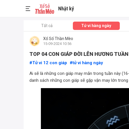
Nhật ký
Xổ Số Thần Mèo
Tất cả
Tử vi hàng ngày
Xổ Số Thần Mèo
15-09-2024 10:56
TOP 04 CON GIÁP ĐỜI LÊN HƯƠNG TUẦN 
Tử vi 12 con giáp
tử vi hàng ngày
Ai sẽ là những con giáp may mắn trong tuần này (16-2
danh sách những con giáp sẽ gặp vận may lớn trong 