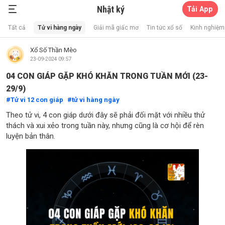
Nhật ký
Tải App
Xổ Số Thần Mèo
Tất cả
Tử vi hàng ngày
Giải mã giấc mơ
Tin tức xổ số
Kinh nghiệm 
Xổ Số Thần Mèo
23-09-2024 09:57
04 CON GIÁP GẶP KHÓ KHĂN TRONG TUẦN MỚI (23-
29/9)
Tử vi 12 con giáp
tử vi hàng ngày
Theo tử vi, 4 con giáp dưới đây sẽ phải đối mặt với nhiều thử
thách và xui xẻo trong tuần này, nhưng cũng là cơ hội để rèn
luyện bản thân.