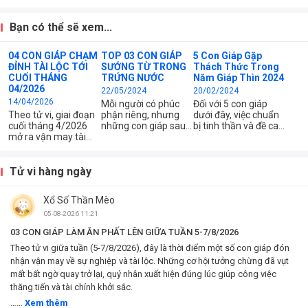
Bạn có thể sẽ xem...
04 CON GIÁP CHẠM
TOP 03 CON GIÁP
5 Con Giáp Gặp
ĐỈNH TÀI LỘC TỚI
SƯỚNG TỪ TRONG
Thách Thức Trong
CUỐI THÁNG
TRỨNG NƯỚC
Năm Giáp Thìn 2024
04/2026
22/05/2024
20/02/2024
14/04/2026
Mỗi người có phúc
Đối với 5 con giáp
Theo tử vi, giai đoạn
phận riêng, nhưng
dưới đây, việc chuẩn
cuối tháng 4/2026
những con giáp sau
bị tinh thần và đề cao
mở ra vận may tài
đây được xem là số
sự cẩn trọng trong
chính cực mạnh cho
sướng từ khi còn
mọi quyết định là
một số con giáp. Chỉ
trong trứng nước.
chìa khóa để vượt
cần nắm bắt đúng
qua những thách
Tử vi hàng ngày
thời điểm, dòng tiền
thức và tận hưởng
sẽ tăng rõ rệt.
những cơ hội trong
Xổ Số Thần Mèo
năm Giáp Thìn 2024.
05-08-2026 11:21
03 CON GIÁP LÀM ĂN PHẤT LÊN GIỮA TUẦN 5-7/8/2026
Theo tử vi giữa tuần (5-7/8/2026), đây là thời điểm một số con giáp đón
nhận vận may về sự nghiệp và tài lộc. Những cơ hội tưởng chừng đã vụt
mất bất ngờ quay trở lại, quý nhân xuất hiện đúng lúc giúp công việc
thăng tiến và tài chính khởi sắc.
……
Xem thêm