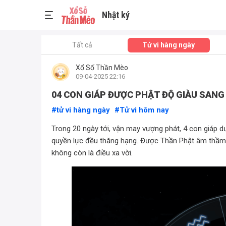
Nhật ký
Xổ Số Thần Mèo
Tất cả
Tử vi hàng ngày
Xổ Số Thần Mèo
09-04-2025 22:16
04 CON GIÁP ĐƯỢC PHẬT ĐỘ GIÀU SANG
tử vi hàng ngày
Tử vi hôm nay
Trong 20 ngày tới, vận may vượng phát, 4 con giáp dư
quyền lực đều thăng hạng. Được Thần Phật âm thầm 
không còn là điều xa vời.