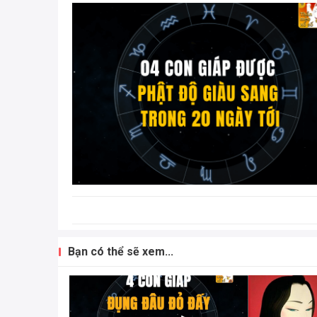
Bạn có thể sẽ xem...