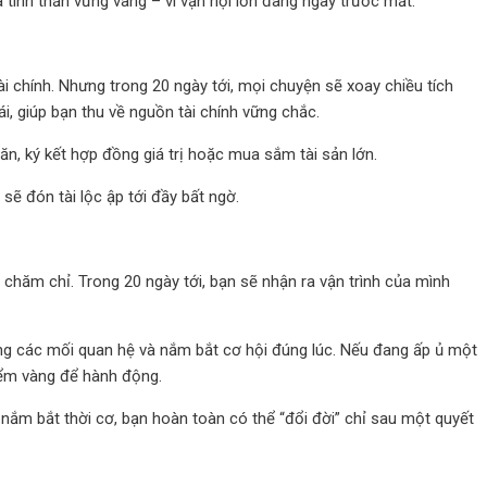
tinh thần vững vàng – vì vận hội lớn đang ngay trước mắt.
ài chính. Nhưng trong 20 ngày tới, mọi chuyện sẽ xoay chiều tích
i, giúp bạn thu về nguồn tài chính vững chắc.
, ký kết hợp đồng giá trị hoặc mua sắm tài sản lớn.
sẽ đón tài lộc ập tới đầy bất ngờ.
 chăm chỉ. Trong 20 ngày tới, bạn sẽ nhận ra vận trình của mình
dụng các mối quan hệ và nắm bắt cơ hội đúng lúc. Nếu đang ấp ủ một
điểm vàng để hành động.
ắm bắt thời cơ, bạn hoàn toàn có thể “đổi đời” chỉ sau một quyết