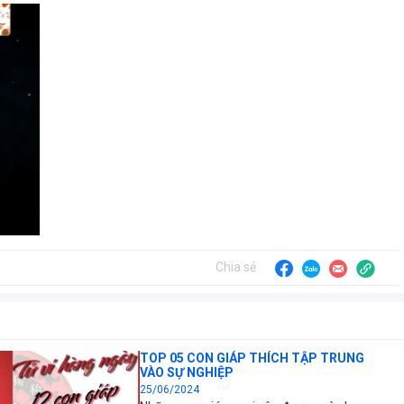
Chia sẻ
TOP 05 CON GIÁP THÍCH TẬP TRUNG
VÀO SỰ NGHIỆP
25/06/2024