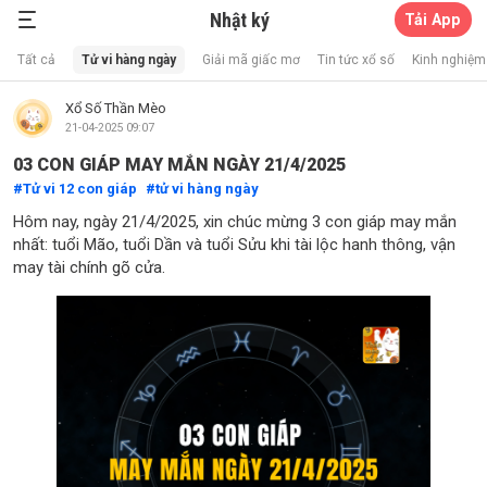
Nhật ký
Tải App
Xổ Số Thần Mèo
Tất cả
Tử vi hàng ngày
Giải mã giấc mơ
Tin tức xổ số
Kinh nghiệm 
Xổ Số Thần Mèo
21-04-2025 09:07
03 CON GIÁP MAY MẮN NGÀY 21/4/2025
Tử vi 12 con giáp
tử vi hàng ngày
Hôm nay, ngày 21/4/2025, xin chúc mừng 3 con giáp may mắn
nhất: tuổi Mão, tuổi Dần và tuổi Sửu khi tài lộc hanh thông, vận
may tài chính gõ cửa.