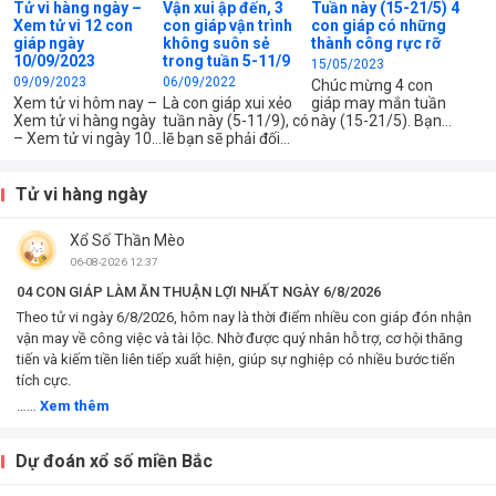
Tử vi hàng ngày –
Vận xui ập đến, 3
Tuần này (15-21/5) 4
Xem tử vi 12 con
con giáp vận trình
con giáp có những
giáp ngày
không suôn sẻ
thành công rực rỡ
10/09/2023
trong tuần 5-11/9
15/05/2023
09/09/2023
06/09/2022
Chúc mừng 4 con
Xem tử vi hôm nay –
Là con giáp xui xẻo
giáp may mắn tuần
Xem tử vi hàng ngày
tuần này (5-11/9), có
này (15-21/5). Bạn
– Xem tử vi ngày 10
lẽ bạn sẽ phải đối
có nhiều cơ hội để
tháng 09 năm 2023
diện với nhiều điều
chạm tới thành công,
của 12 con giáp –
không như ý muốn.
đừng chần chừ do
Xem tử vi chi tiết 12
Hãy cố gắng lên,
dự, hãy tự tin nắm
Tử vi hàng ngày
con giáp – tuổi Tý,
đừng bỏ cuộc giữa
bắt nhé.
Sửu, Dần, Mão, Thìn,
chừng nhé.
Xổ Số Thần Mèo
Tị, Ngọ, Mùi, Thân,
Dậu, Tuất, Hợi – Xem
06-08-2026 12:37
công việc, tài chính
04 CON GIÁP LÀM ĂN THUẬN LỢI NHẤT NGÀY 6/8/2026
và...
Theo tử vi ngày 6/8/2026, hôm nay là thời điểm nhiều con giáp đón nhận
vận may về công việc và tài lộc. Nhờ được quý nhân hỗ trợ, cơ hội thăng
tiến và kiếm tiền liên tiếp xuất hiện, giúp sự nghiệp có nhiều bước tiến
tích cực.
……
Xem thêm
Dự đoán xổ số miền Bắc