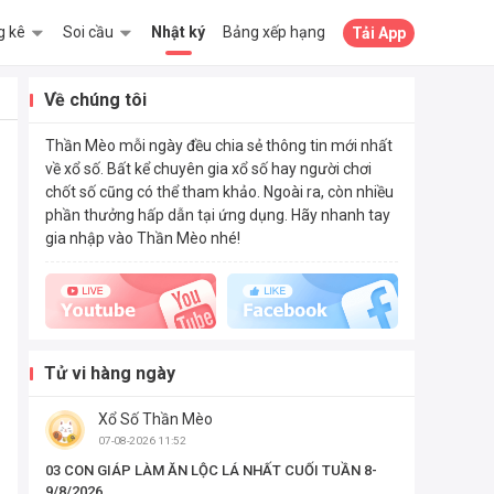
hiều, về ít
h Thủ
g kê
Soi cầu
Nhật ký
Bảng xếp hạng
Tải App
liên tục
ặc biệt
cả cặp
Về chúng tôi
 loto
nhiều nháy
Thần Mèo mỗi ngày đều chia sẻ thông tin mới nhất
 cặp loto
về xổ số. Bất kể chuyên gia xổ số hay người chơi
chốt số cũng có thể tham khảo. Ngoài ra, còn nhiều
 Biệt
phần thưởng hấp dẫn tại ứng dụng. Hãy nhanh tay
gia nhập vào Thần Mèo nhé!
cụ VIP
Tử vi hàng ngày
Xổ Số Thần Mèo
07-08-2026 11:52
03 CON GIÁP LÀM ĂN LỘC LÁ NHẤT CUỐI TUẦN 8-
9/8/2026