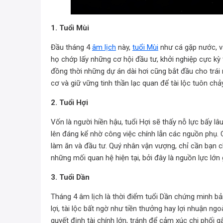
1. Tuổi Mùi
Đầu tháng 4
âm lịch
này,
tuổi Mùi
như cá gặp nước, vậ
họ chớp lấy những cơ hội đầu tư, khởi nghiệp cực kỳ 
đồng thời những dự án dài hơi cũng bắt đầu cho trái
cơ và giữ vững tinh thần lạc quan để tài lộc tuôn chả
2. Tuổi Hợi
Vốn là người hiền hậu, tuổi Hợi sẽ thấy nỗ lực bấy 
lên đáng kể nhờ công việc chính lẫn các nguồn phụ. 
làm ăn và đầu tư. Quý nhân vận vượng, chỉ cần bạn c
những mối quan hệ hiện tại, bởi đây là nguồn lực lớn 
3. Tuổi Dần
Tháng 4 âm lịch là thời điểm tuổi Dần chứng minh bản 
lợi, tài lộc bất ngờ như tiền thưởng hay lợi nhuận ng
quyết định tài chính lớn, tránh để cảm xúc chi phối 