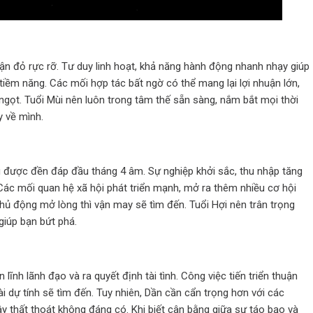
n đỏ rực rỡ. Tư duy linh hoạt, khả năng hành động nhanh nhạy giúp
tiềm năng. Các mối hợp tác bất ngờ có thể mang lại lợi nhuận lớn,
 ngọt. Tuổi Mùi nên luôn trong tâm thế sẵn sàng, nắm bắt mọi thời
y về mình.
lâu được đền đáp đầu tháng 4 âm. Sự nghiệp khởi sắc, thu nhập tăng
Các mối quan hệ xã hội phát triển mạnh, mở ra thêm nhiều cơ hội
hủ động mở lòng thì vận may sẽ tìm đến. Tuổi Hợi nên trân trọng
giúp bạn bứt phá.
lĩnh lãnh đạo và ra quyết định tài tình. Công việc tiến triển thuận
oài dự tính sẽ tìm đến. Tuy nhiên, Dần cần cẩn trọng hơn với các
gây thất thoát không đáng có. Khi biết cân bằng giữa sự táo bạo và