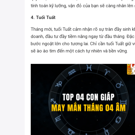
tính toán kỹ lưỡng, vận đỏ của bạn sẽ càng nhân lên 
4. Tuổi Tuất
Tháng mới, tuổi Tuất cảm nhận rõ sự tràn đầy sinh k
doanh, đầu tư đầy tiềm năng ngay từ đầu tháng. Đặc 
bước ngoặt lớn cho tương lai. Chỉ cần tuổi Tuất giữ v
sẽ ào ào tìm đến một cách tự nhiên và bền vững.