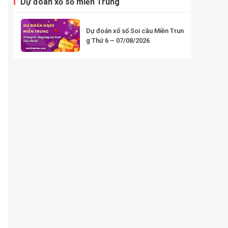
Dự đoán xổ số miền Trung
Dự đoán xổ số Soi cầu Miền Trun
g Thứ 6 – 07/08/2026