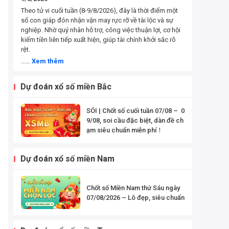
Theo tử vi cuối tuần (8-9/8/2026), đây là thời điểm một
số con giáp đón nhận vận may rực rỡ về tài lộc và sự
nghiệp. Nhờ quý nhân hỗ trợ, công việc thuận lợi, cơ hội
kiếm tiền liên tiếp xuất hiện, giúp tài chính khởi sắc rõ
rệt.
……
Xem thêm
Dự đoán xổ số miền Bắc
SÓI | Chốt số cuối tuần 07/08 – 0
9/08, soi cầu đặc biệt, dàn đề ch
ạm siêu chuẩn miễn phí！
Dự đoán xổ số miền Nam
Chốt số Miền Nam thứ Sáu ngày
07/08/2026 – Lô đẹp, siêu chuẩn