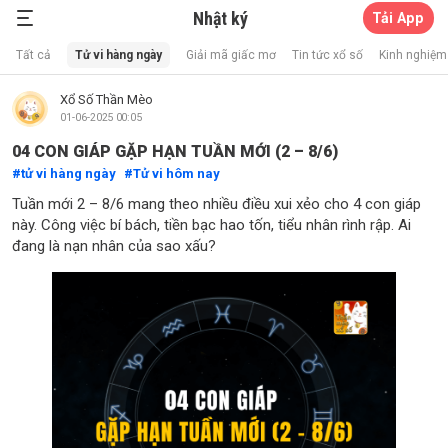
Nhật ký
Tải App
Xổ Số Thần Mèo
Tất cả
Tử vi hàng ngày
Giải mã giấc mơ
Tin tức xổ số
Kinh nghiệm 
Xổ Số Thần Mèo
01-06-2025 00:05
04 CON GIÁP GẶP HẠN TUẦN MỚI (2 – 8/6)
tử vi hàng ngày
Tử vi hôm nay
Tuần mới 2 – 8/6 mang theo nhiều điều xui xẻo cho 4 con giáp
này. Công việc bí bách, tiền bạc hao tốn, tiểu nhân rình rập. Ai
đang là nạn nhân của sao xấu?