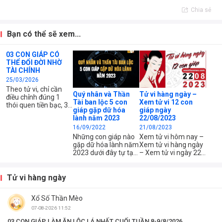
Chia sẻ
Bạn có thể sẽ xem...
03 CON GIÁP CÓ
THỂ ĐỔI ĐỜI NHỜ
TÀI CHÍNH
25/03/2026
Theo tử vi, chỉ cần
Quý nhân và Thần
Tử vi hàng ngày –
điều chỉnh đúng 1
Tài ban lộc 5 con
Xem tử vi 12 con
thói quen tiền bạc, 3
giáp gặp dữ hóa
giáp ngày
con giáp này có thể
lành năm 2023
22/08/2023
xoay chuyển hoàn
16/09/2022
21/08/2023
toàn cuộc sống. Điểm
chung là họ đang
Những con giáp nào
Xem tử vi hôm nay –
đứng trước “ngưỡng
gặp dữ hóa lành năm
Xem tử vi hàng ngày
chuyển mình”, chỉ cần
2023 dưới đây tự tạo
– Xem tử vi ngày 22
đi đúng hướng là bật
ra phúc khí cho
tháng 08 năm 2023
lên rất nhanh.
mình? Ai có cơ hội tốt
của 12 con giáp –
để xây dựng cuộc
Xem tử vi chi tiết 12
Tử vi hàng ngày
sống thăng hoa?
con giáp – tuổi Tý,
Sửu, Dần, Mão, Thìn,
Xổ Số Thần Mèo
Tị, Ngọ, Mùi, Thân,
Dậu, Tuất, Hợi – Xem
07-08-2026 11:52
công việc, tài chính
03 CON GIÁP LÀM ĂN LỘC LÁ NHẤT CUỐI TUẦN 8-9/8/2026