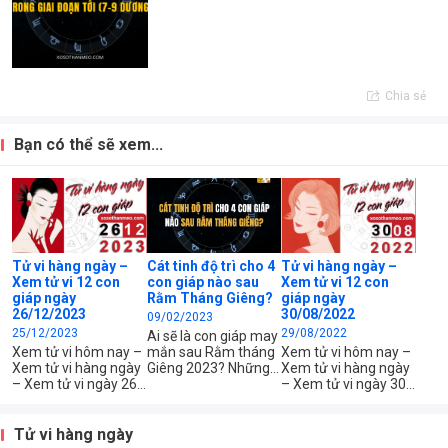
Chia sẻ
Bạn có thể sẽ xem...
Tử vi hàng ngày –
Cát tinh độ trì cho 4
Tử vi hàng ngày –
Xem tử vi 12 con
con giáp nào sau
Xem tử vi 12 con
giáp ngày
Rằm Tháng Giêng?
giáp ngày
26/12/2023
30/08/2022
09/02/2023
25/12/2023
29/08/2022
Ai sẽ là con giáp may
Xem tử vi hôm nay –
mắn sau Rằm tháng
Xem tử vi hôm nay –
Xem tử vi hàng ngày
Giêng 2023? Những
Xem tử vi hàng ngày
– Xem tử vi ngày 26
con giáp nào sẽ gặt
– Xem tử vi ngày 30
tháng 12 năm 2023
hái được thành quả
tháng 8 năm 2022
của 12 con giáp –
tốt đẹp trong tháng 1
của 12 con giáp –
Xem tử vi chi tiết 12
đầu năm Quý Mão?
Xem tử vi chi tiết 12
Tử vi hàng ngày
con giáp – tuổi Tý,
con giáp – tuổi Tý,