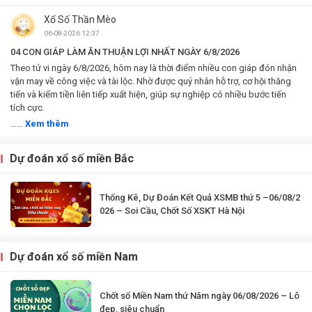
Sửu, Dần, Mão, Thìn,
Sửu, Dần, Mão, Thìn,
Xổ Số Thần Mèo
Tị, Ngọ, Mùi, Thân,
Tị, Ngọ, Mùi, Thân,
Dậu, Tuất, Hợi – Xem
Dậu, Tuất, Hợi – Xem
06-08-2026 12:37
công việc, tài chính
công việc, tài chính
04 CON GIÁP LÀM ĂN THUẬN LỢI NHẤT NGÀY 6/8/2026
và...
và...
Theo tử vi ngày 6/8/2026, hôm nay là thời điểm nhiều con giáp đón nhận
vận may về công việc và tài lộc. Nhờ được quý nhân hỗ trợ, cơ hội thăng
tiến và kiếm tiền liên tiếp xuất hiện, giúp sự nghiệp có nhiều bước tiến
tích cực.
……
Xem thêm
Dự đoán xổ số miền Bắc
Thống Kê, Dự Đoán Kết Quả XSMB thứ 5 –06/08/2
026 – Soi Cầu, Chốt Số XSKT Hà Nội
Dự đoán xổ số miền Nam
Chốt số Miền Nam thứ Năm ngày 06/08/2026 – Lô
đẹp, siêu chuẩn