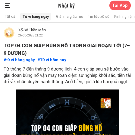
Nhật ký
Tải App
Xổ Số Thần Mèo
Tất cả
Tử vi hàng ngày
Giải mã giấc mơ
Tin tức xổ số
Kinh nghiệm 
Xổ Số Thần Mèo
26-06-2025 21:22
TOP 04 CON GIÁP BÙNG NỔ TRONG GIAI ĐOẠN TỚI (7–
9 DƯƠNG)
tử vi hàng ngày
Tử vi hôm nay
Từ tháng 7 đến tháng 9 dương lịch, 4 con giáp sau sẽ bước vào
giai đoạn bùng nổ vận may toàn diện: sự nghiệp khởi sắc, tiền tài
đổ về, nhân duyên hanh thông. Ai ở hiền, giờ là lúc hái quả ngọt.