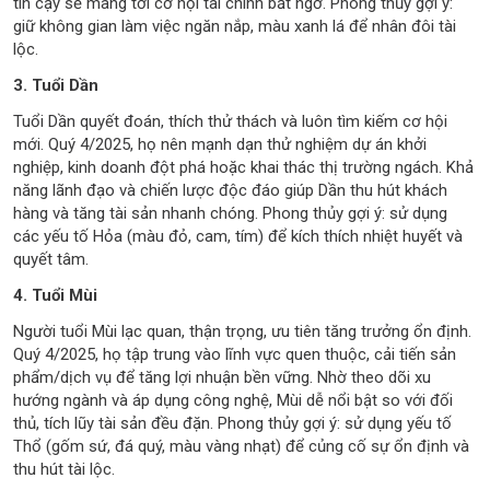
tin cậy sẽ mang tới cơ hội tài chính bất ngờ. Phong thủy gợi ý:
giữ không gian làm việc ngăn nắp, màu xanh lá để nhân đôi tài
lộc.
3. Tuổi Dần
Tuổi Dần quyết đoán, thích thử thách và luôn tìm kiếm cơ hội
mới. Quý 4/2025, họ nên mạnh dạn thử nghiệm dự án khởi
nghiệp, kinh doanh đột phá hoặc khai thác thị trường ngách. Khả
năng lãnh đạo và chiến lược độc đáo giúp Dần thu hút khách
hàng và tăng tài sản nhanh chóng. Phong thủy gợi ý: sử dụng
các yếu tố Hỏa (màu đỏ, cam, tím) để kích thích nhiệt huyết và
quyết tâm.
4. Tuổi Mùi
Người tuổi Mùi lạc quan, thận trọng, ưu tiên tăng trưởng ổn định.
Quý 4/2025, họ tập trung vào lĩnh vực quen thuộc, cải tiến sản
phẩm/dịch vụ để tăng lợi nhuận bền vững. Nhờ theo dõi xu
hướng ngành và áp dụng công nghệ, Mùi dễ nổi bật so với đối
thủ, tích lũy tài sản đều đặn. Phong thủy gợi ý: sử dụng yếu tố
Thổ (gốm sứ, đá quý, màu vàng nhạt) để củng cố sự ổn định và
thu hút tài lộc.