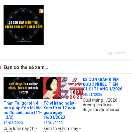
Chia sẻ
Bạn có thể sẽ xem...
03 CON GIÁP KIẾM
ĐƯỢC NHIỀU TIẾN
CUỐI THÁNG 1/2026
08/01/2026
Cuối tháng 1/2026
Thần Tài gọi tên 4
Tử vi hàng ngày –
dương lịch là giai
con giáp đón tài lộc
Xem tử vi 12 con
đoạn tài vận khởi sắc
no đủ cuối tuần (11-
giáp ngày
rõ rệt, đặc biệt với 3
12/2)
16/01/2023
con giáp dưới đây khi
10/02/2023
16/01/2023
công việc hanh
thông, tiền thưởng và
Cuối tuần này (11-
Xem tử vi hôm nay –