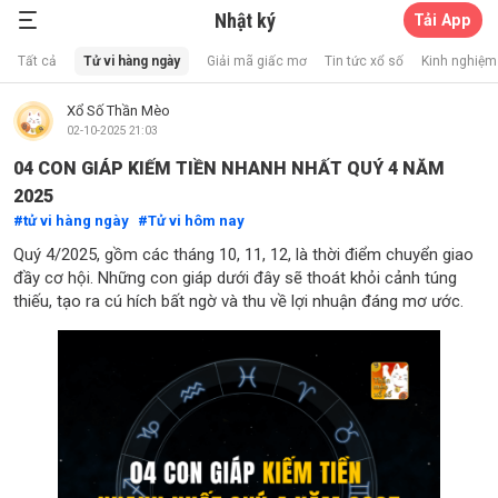
Nhật ký
Tải App
Xổ Số Thần Mèo
Tất cả
Tử vi hàng ngày
Giải mã giấc mơ
Tin tức xổ số
Kinh nghiệm 
Xổ Số Thần Mèo
02-10-2025 21:03
04 CON GIÁP KIẾM TIỀN NHANH NHẤT QUÝ 4 NĂM
2025
tử vi hàng ngày
Tử vi hôm nay
Quý 4/2025, gồm các tháng 10, 11, 12, là thời điểm chuyển giao
đầy cơ hội. Những con giáp dưới đây sẽ thoát khỏi cảnh túng
thiếu, tạo ra cú hích bất ngờ và thu về lợi nhuận đáng mơ ước.