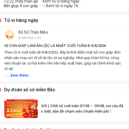
thu nhập tăng mạnh,
12/2), may mắn ập
Xem tử vi hàng ngày
túi tiền dày lên trông
đến giúp 4 con giáp
– Xem tử vi ngày 16
thấy.
sau đây có thể đạt
tháng 01 năm 2023
được điều mình
của 12 con giáp –
muốn, giàu lên trong
Xem tử vi chi tiết 12
Tử vi hàng ngày
nháy mắt.
con giáp – tuổi Tý,
Sửu, Dần, Mão, Thìn,
Xổ Số Thần Mèo
Tị, Ngọ, Mùi, Thân,
Dậu, Tuất, Hợi – Xem
07-08-2026 11:52
công việc, tài chính
03 CON GIÁP LÀM ĂN LỘC LÁ NHẤT CUỐI TUẦN 8-9/8/2026
và...
Theo tử vi cuối tuần (8-9/8/2026), đây là thời điểm một số con giáp đón
nhận vận may rực rỡ về tài lộc và sự nghiệp. Nhờ quý nhân hỗ trợ, công
việc thuận lợi, cơ hội kiếm tiền liên tiếp xuất hiện, giúp tài chính khởi sắc
rõ rệt.
……
Xem thêm
Dự đoán xổ số miền Bắc
SÓI | Chốt số cuối tuần 07/08 – 09/08, soi cầu đặ
c biệt, dàn đề chạm siêu chuẩn miễn phí！