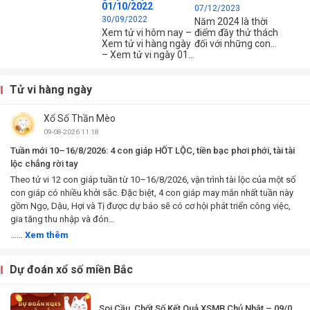
01/10/2022
07/12/2023
Không chỉ tiền bạc
30/09/2022
khởi sắc, họ còn nâng
Năm 2024 là thời
cao vị thế, mở ra
Xem tử vi hôm nay –
điểm đầy thử thách
những cơ hội dài hạn
Xem tử vi hàng ngày
đối với những con
khiến người khác
– Xem tử vi ngày 01
giáp sau trong
phải ngưỡng mộ.
tháng 10 năm 2022
chuyện tình cảm. Tuy
của 12 con giáp –
nhiên, điều quan
Xem tử vi chi tiết 12
trọng là phải vượt
Tử vi hàng ngày
con giáp – tuổi Tý,
qua những khó khăn,
Sửu, Dần, Mão, Thìn,
trở ngại bằng một
Xổ Số Thần Mèo
Tị, Ngọ, Mùi, Thân,
tinh thần sáng suốt.
Dậu, Tuất, Hợi – Xem
09-08-2026 11:18
công việc, tài chính
Tuần mới 10–16/8/2026: 4 con giáp HỐT LỘC, tiền bạc phơi phới, tài tài
và...
lộc chẳng rời tay
Theo tử vi 12 con giáp tuần từ 10–16/8/2026, vận trình tài lộc của một số
con giáp có nhiều khởi sắc. Đặc biệt, 4 con giáp may mắn nhất tuần này
gồm Ngọ, Dậu, Hợi và Tị được dự báo sẽ có cơ hội phát triển công việc,
gia tăng thu nhập và đón…
……
Xem thêm
Dự đoán xổ số miền Bắc
Soi Cầu, Chốt Số Kết Quả XSMB Chủ Nhật – 09/0