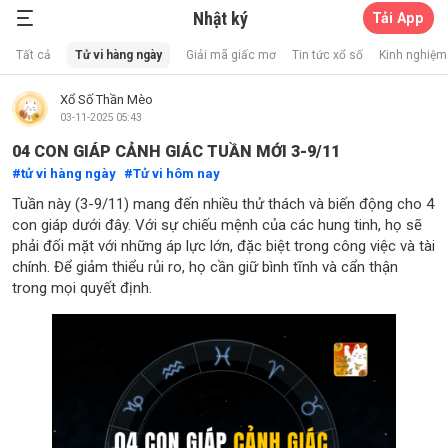
Nhật ký
Tải App
Xổ Số Thần Mèo
Tất cả
Tử vi hàng ngày
Giải mã giấc mơ
Tin tức xổ số
Kinh nghiệm 
Xổ Số Thần Mèo
03-11-2025 05:43
04 CON GIÁP CẢNH GIÁC TUẦN MỚI 3-9/11
tử vi hàng ngày
Tử vi hôm nay
Tuần này (3-9/11) mang đến nhiều thử thách và biến động cho 4
con giáp dưới đây. Với sự chiếu mệnh của các hung tinh, họ sẽ
phải đối mặt với những áp lực lớn, đặc biệt trong công việc và tài
chính. Để giảm thiểu rủi ro, họ cần giữ bình tĩnh và cẩn thận
trong mọi quyết định.