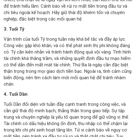
để tránh hiểu lầm. Cảnh báo về rủi ro mất tiền trong đầu tư và
chi tiêu ngoài kế hoạch. Hãy giữ thái độ khiêm tốn và chuyên
nghiệp, đặc biệt trong các mối quan hệ.
3. Tuổi Tý
Vận trình của tuổi Tý trong tuần này khá bế tắc và đầy áp lực.
Công việc gặp khó khăn, và có thể phát sinh thị phi không đáng
có. Tý cần kiên nhẫn và tránh hành động quá vội vàng. Tình hình
tài chính khá thăng trầm, và những quyết định đầu tư mạo hiểm
có thể dẫn đến mất mát tài chính. Thứ Ba là ngày cần đặc biệt
thận trọng trong mọi giao dịch tiền bạc. Ngoài ra, tình cảm cũng
biến động, nên tìm cách làm mới mối quan hệ để tránh nhàm
chán.
4. Tuổi Dần
Tuổi Dần đối diện với tuần đầy cạnh tranh trong công việc, và
cần giữ thái độ minh bạch, thẳng thắn trong giao tiếp. Sự tập
trung và chuyên nghiệp là yếu tố quan trọng để giữ vững vị thế.
Tài chính có dấu hiệu không ổn định, thu nhập có thể chậm lại
trong khi chi phí sinh hoạt tăng lên. Tử vi cảnh báo về nguy cơ
mất tiền, nên tránh xa đầu tư rủi ro và thắt chặt chi tiêu. Tuy