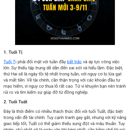
1. Tuổi Tị
Tuổi Tị
phải đối mặt với tuần đầy
bất trắc
và áp lực công việc
lớn. Sự thiếu tập trung dễ dẫn đến sai sót và hiểu lầm. Đặc biệt,
thứ Hai sẽ là ngày tồi tệ nhất trong tuần, với nguy cơ bị lừa gạt
và mất tiền. Về tài chính, cần thận trọng với các khoản đầu tư
mạo hiểm, vì nguy cơ thua lỗ rất cao. Tử vi khuyên bạn nên tránh
rủi ro và tìm kiếm sự giúp đỡ từ đồng nghiệp.
2. Tuổi Tuất
Đây là thời điểm có nhiều thách thức đối với tuổi Tuất, đặc biệt
trong vấn đề tài chính. Tuy cạnh tranh gay gắt, nhưng với kỹ năng
giao tiếp tốt, Tuất có thể giảm thiểu xung đột và mâu thuẫn. Tuy
nhiên, chủ nhật sẽ là ngày vận khí kém nhất, cần kiềm chế lời nói