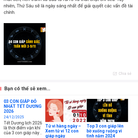
nhiên, Thứ Sáu sẽ là ngày sáng nhất để giải quyết các vấn đề tài
chính.
Chia sẻ
Bạn có thể sẽ xem...
03 CON GIÁP ĐỎ
NHẤT TẾT DƯƠNG
2026
24/12/2025
Tết Dương lịch 2026
Tử vi hàng ngày –
Top 3 con giáp lên
là thời điểm vận khí
Xem tử vi 12 con
bờ xuống ruộng vì
của 3 con giáp này
giáp ngày
tình năm 2024
thăng hoa mạnh mẽ.