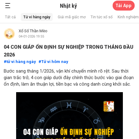
Nhật ký
Tải App
Xổ Số Thần Mèo
Tất cả
Tử vi hàng ngày
Giải mã giấc mơ
Tin tức xổ số
Kinh nghiệm 
Xổ Số Thần Mèo
04-01-2026 19:55
04 CON GIÁP ỔN ĐỊNH SỰ NGHIỆP TRONG THÁNG ĐẦU
2026
tử vi hàng ngày
Tử vi hôm nay
Bước sang tháng 1/2026, vận khí chuyển mình rõ rệt. Sau thời
gian trắc trở, 4 con giáp dưới đây chính thức bước vào giai đoạn
ổn định, làm ăn thuận lợi, tiền bạc và công danh cùng khởi sắc.