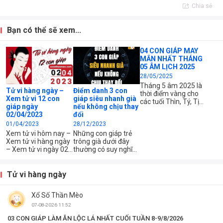
Chia sẻ
Bạn có thể sẽ xem...
04 CON GIÁP MAY
MẮN NHẤT THÁNG
05 ÂM LỊCH 2025
28/05/2025
Tháng 5 âm 2025 là
Tử vi hàng ngày –
Điểm danh 3 con
thời điểm vàng cho
Xem tử vi 12 con
giáp siêu nhanh già
các tuổi Thìn, Tý, Tị
giáp ngày
nếu không chịu thay
và Dậu. Nếu thuộc 1
02/04/2023
đổi
trong 4 con giáp này.
01/04/2023
28/12/2023
Xem tử vi hôm nay –
Những con giáp trẻ
Xem tử vi hàng ngày
trông già dưới đây
– Xem tử vi ngày 02
thường có suy nghĩ
tháng 04 năm 2023
nhiều về cuộc sống
của 12 con giáp –
hoặc không chú ý
Xem tử vi chi tiết 12
đến ngoại hình của
Tử vi hàng ngày
con giáp – tuổi Tý,
chính họ. Để giữ tuổi
Sửu, Dần, Mão, Thìn,
trẻ, họ cần thay đổi
Xổ Số Thần Mèo
Tị, Ngọ, Mùi, Thân,
nhanh chóng.
Dậu, Tuất, Hợi – Xem
07-08-2026 11:52
công việc, tài chính
03 CON GIÁP LÀM ĂN LỘC LÁ NHẤT CUỐI TUẦN 8-9/8/2026
và...