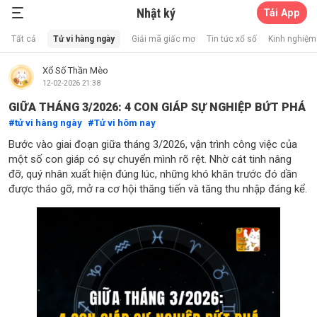
Nhật ký
Tải App
Xổ Số Thần Mèo
Tất cả
Tử vi hàng ngày
Giải mã giấc mơ
Tin tức xổ số
Kinh nghiệm 
Xổ Số Thần Mèo
12-02-2026 21:38
GIỮA THÁNG 3/2026: 4 CON GIÁP SỰ NGHIỆP BỨT PHÁ
tử vi hàng ngày
Tử vi hôm nay
Bước vào giai đoạn giữa tháng 3/2026, vận trình công việc của
một số con giáp có sự chuyển mình rõ rệt. Nhờ cát tinh nâng
đỡ, quý nhân xuất hiện đúng lúc, những khó khăn trước đó dần
được tháo gỡ, mở ra cơ hội thăng tiến và tăng thu nhập đáng kể.