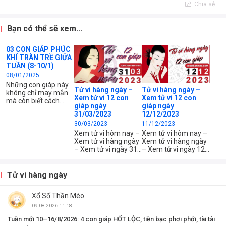
Chia sẻ
Bạn có thể sẽ xem...
03 CON GIÁP PHÚC
KHÍ TRÀN TRỀ GIỮA
TUẦN (8-10/1)
08/01/2025
Những con giáp này
Tử vi hàng ngày –
Tử vi hàng ngày –
không chỉ may mắn
Xem tử vi 12 con
Xem tử vi 12 con
mà còn biết cách
giáp ngày
giáp ngày
biến cơ hội thành tài
31/03/2023
12/12/2023
sản thực tế nhờ vào
30/03/2023
11/12/2023
nỗ lực và sự thông
minh. Đây là thời
Xem tử vi hôm nay –
Xem tử vi hôm nay –
điểm lý tưởng để họ
Xem tử vi hàng ngày
Xem tử vi hàng ngày
tận dụng lợi thế, mở
– Xem tử vi ngày 31
– Xem tử vi ngày 12
rộng tài chính và
tháng 03 năm 2023
tháng 12 năm 2023
nâng cao chất lượng
của 12 con giáp –
của 12 con giáp –
cuộc sống.
Xem tử vi chi tiết 12
Xem tử vi chi tiết 12
Tử vi hàng ngày
con giáp – tuổi Tý,
con giáp – tuổi Tý,
Sửu, Dần, Mão, Thìn,
Sửu, Dần, Mão, Thìn,
Xổ Số Thần Mèo
Tị, Ngọ, Mùi, Thân,
Tị, Ngọ, Mùi, Thân,
Dậu, Tuất, Hợi – Xem
Dậu, Tuất, Hợi – Xem
09-08-2026 11:18
công việc, tài chính
công việc, tài chính
Tuần mới 10–16/8/2026: 4 con giáp HỐT LỘC, tiền bạc phơi phới, tài tài
và...
và...