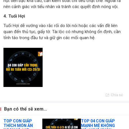
hụt tiền bạc khá cao, cần kiểm soát chi tiêu chặt chẽ. Ngoài ra
nên cảnh giác với tiểu nhân và tránh các quyết định nóng vội.
4. Tuổi Hợi
Tuổi Hợi dễ vướng vào rắc rối do lời nói hoặc các vấn đề liên
quan đến thủ tục, giấy tờ. Tài lộc có nhưng không ổn định, cần
tỉnh táo trong đầu tư và giữ gìn các mối quan hệ.
Chia sẻ
Bạn có thể sẽ xem...
TOP CON GIÁP
TOP 04 CON GIÁP
THÍCH MÓN ĂN
MẠNH MẼ KHÔNG