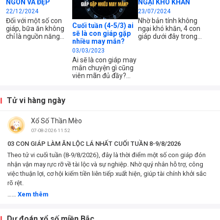
NGON VÀ ĐẸP
NGẠI KHÓ KHĂN
22/12/2024
23/07/2024
Đối với một số con
Nhờ bản tính không
Cuối tuần (4-5/3) ai
giáp, bữa ăn không
ngại khó khăn, 4 con
sẽ là con giáp gặp
chỉ là nguồn năng
giáp dưới đây trong
nhiều may mắn?
lượng mà còn là cơ
tương lai nhất định sẽ
03/03/2023
hội để tận hưởng
giàu sang phú quý.
cuộc sống, thể hiện
Ai sẽ là con giáp may
đẳng cấp và sự
mắn chuyện gì cũng
thành công. Dưới đây
viên mãn đủ đầy?
là những con giáp nổi
Công sức bỏ ra đã tới
tiếng với sở thích ăn
ngày gặt trái ngọt.
sang, chuộng đồ
Đừng bất ngờ khi
Tử vi hàng ngày
ngon, đẹp và đắt.
xem video dưới đây
của Xổ Số Thần Mèo
Xổ Số Thần Mèo
nhé.
07-08-2026 11:52
03 CON GIÁP LÀM ĂN LỘC LÁ NHẤT CUỐI TUẦN 8-9/8/2026
Theo tử vi cuối tuần (8-9/8/2026), đây là thời điểm một số con giáp đón
nhận vận may rực rỡ về tài lộc và sự nghiệp. Nhờ quý nhân hỗ trợ, công
việc thuận lợi, cơ hội kiếm tiền liên tiếp xuất hiện, giúp tài chính khởi sắc
rõ rệt.
……
Xem thêm
Dự đoán xổ số miền Bắc