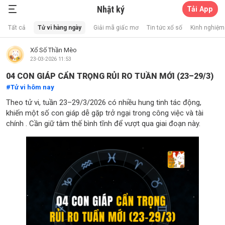
Nhật ký
Tải App
Xổ Số Thần Mèo
Tất cả
Tử vi hàng ngày
Giải mã giấc mơ
Tin tức xổ số
Kinh nghiệm 
Xổ Số Thần Mèo
23-03-2026 11:53
04 CON GIÁP CẨN TRỌNG RỦI RO TUẦN MỚI (23–29/3)
Tử vi hôm nay
Theo tử vi, tuần 23–29/3/2026 có nhiều hung tinh tác động,
khiến một số con giáp dễ gặp trở ngại trong công việc và tài
chính . Cần giữ tâm thế bình tĩnh để vượt qua giai đoạn này.