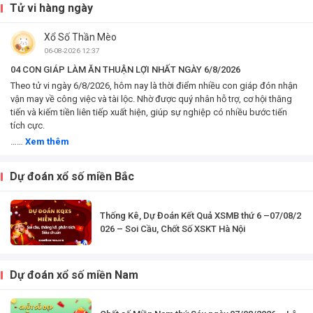
giải pháp. Chính vì
Xem tử vi chi tiết 12
Tử vi hàng ngày
thế họ được cấp trên
con giáp – tuổi Tý,
rất tin tưởng.
Sửu, Dần, Mão, Thìn,
Xổ Số Thần Mèo
Tị, Ngọ, Mùi, Thân,
Dậu, Tuất, Hợi – Xem
06-08-2026 12:37
công việc, tài chính
04 CON GIÁP LÀM ĂN THUẬN LỢI NHẤT NGÀY 6/8/2026
và...
Theo tử vi ngày 6/8/2026, hôm nay là thời điểm nhiều con giáp đón nhận
vận may về công việc và tài lộc. Nhờ được quý nhân hỗ trợ, cơ hội thăng
tiến và kiếm tiền liên tiếp xuất hiện, giúp sự nghiệp có nhiều bước tiến
tích cực.
……
Xem thêm
Dự đoán xổ số miền Bắc
Thống Kê, Dự Đoán Kết Quả XSMB thứ 6 –07/08/2
026 – Soi Cầu, Chốt Số XSKT Hà Nội
Dự đoán xổ số miền Nam