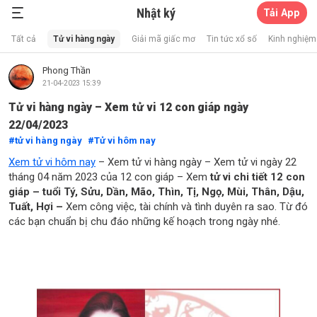
Nhật ký
Tải App
Xổ Số Thần Mèo
Tất cả
Tử vi hàng ngày
Giải mã giấc mơ
Tin tức xổ số
Kinh nghiệm 
Phong Thần
21-04-2023 15:39
Tử vi hàng ngày – Xem tử vi 12 con giáp ngày
22/04/2023
tử vi hàng ngày
Tử vi hôm nay
Xem tử vi hôm nay
– Xem tử vi hàng ngày – Xem tử vi ngày 22
tháng 04 năm 2023 của 12 con giáp – Xem
tử vi chi tiết 12 con
giáp – tuổi Tý, Sửu, Dần, Mão, Thìn, Tị, Ngọ, Mùi, Thân, Dậu,
Tuất, Hợi –
Xem công việc, tài chính và tình duyên ra sao. Từ đó
các bạn chuẩn bị chu đáo những kế hoạch trong ngày nhé.