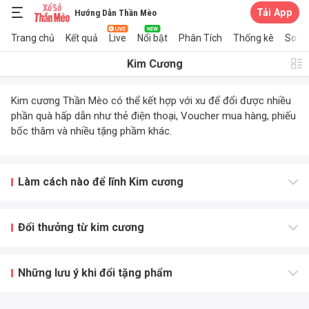
Tải App
Hướng Dẫn Thần Mèo
Xổ Số Thần Mèo
Trang chủ
Kết quả
Live
Nổi bật
Phân Tích
Thống kê
Soi câ
Kim Cương
Kim cương Thần Mèo có thể kết hợp với xu để đổi được nhiều
Phiên bản mới
Mua số cao thủ
phần quà hấp dẫn như thẻ điện thoại, Voucher mua hàng, phiếu
Cách kiếm tiền trong phiên bản
Cách kiếm tiền từ việc đoán số
bốc thăm và nhiều tặng phầm khác.
mới
Chính sách bảo mật
Lô 2 phút
Làm cách nào để lĩnh Kim cương
Điều khoản sử dụng dịch vụ ứng
Cách chơi lô 2 phút
Để
giành được Kim cương
người chơi chỉ cần
tham gia các
dụng Xổ Số Thần Mèo
hoạt động đoán số, chơi game, hoặc tham gia thường
Đổi thưởng từ kim cương
xuyên các phiên Live và hoạt động của Thần Mèo
.
FAQ
Xu Thần Mèo
Sau đây là các phần thưởng kim cương tương ứng cho từng
Đổi thẻ điện thoại
thành tích của người chơi.
Những lưu ý khi đổi tặng phẩm
Câu hỏi thường gặp
Cách nhận xu, sử dụng và giá trị
Toàn bộ người chơi tích lũy đủ
200 Kim cương
và 300.000 xu sẽ
của xu
được đổi giá trị thẻ nạp tương ứng thấp nhất
30.000VND
.
Mỗi ID Thần Mèo chỉ có thể liên kết với
1 số điện thoại
để